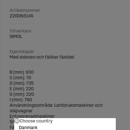
Artikelnummer
220DN514S
Tillverkare
SIMOL
Egenskaper
Med sidovev och fällbar fästdel
B (mm): 630
C (mm): 70
D (mm): 735
E (mm): 220
G (mm): 220
I (mm): 760
Användningsområde: Lantbruksmaskiner och
släpvagnar
Entreprenadmaskiner
Choose country
Snöröjningsmaskiner
Fäste: Svetsplatta
Danmark