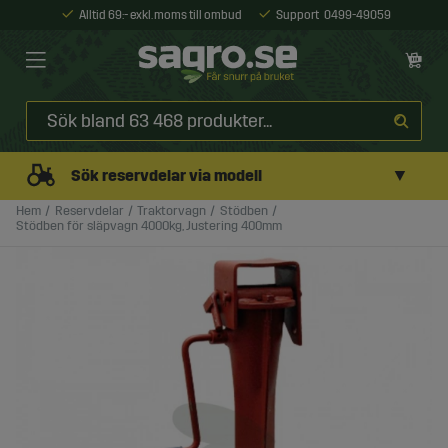
Alltid 69:- exkl. moms till ombud
Support
0499-49059
▼
Sök reservdelar via modell
Hem
Reservdelar
Traktorvagn
Stödben
Stödben för släpvagn 4000kg, Justering 400mm