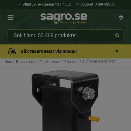
Alltid 69:- exkl. moms till ombud
Support
0499-49059
▼
Sök reservdelar via modell
Hem
Reservdelar
Traktorvagn
Stödben
SLÄPVAGN STÖDFOT