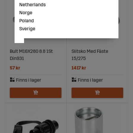
Netherlands
Norge
Poland
Sverige
Bult M16X280 8.8 1St
Slitsko Med Fäste
Din931
15/275
57 kr
1417 kr