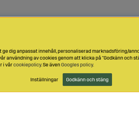
t ge dig anpassat innehåll, personaliserad marknadsföring/ann
l vår användning av cookies genom att klicka på "Godkänn och stä
r i vår
cookiepolicy
. Se även
Googles policy
.
Inställningar
Godkänn och stäng