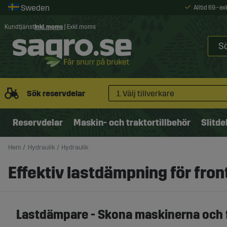
Alltid 69:- e
Kundtjänst
Inkl. moms
|
Exkl. moms
Sök reservdelar
1. Välj tillverkare
Reservdelar
Maskin- och traktortillbehör
Slitde
Hem
Hydraulik
Hydraulik
Effektiv lastdämpning för fro
Lastdämpare - Skona maskinerna och 