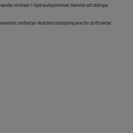
mmande rörelser i hydraulsystemet. Genom att dämpa
timentet omfattar Hultdins lastdämpare för driftvikter
r vidare i systemet. Det kan ge ryckig gång, högre
g med frontlastare, skopa, pallgafflar eller andra
 bidrar till lägre påfrestningar på både redskap och
h vibrationer kan dämpsystemet även bidra till bättre