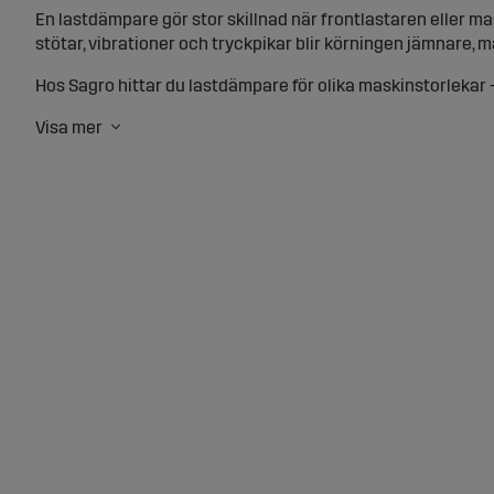
En lastdämpare gör stor skillnad när frontlastaren eller
stötar, vibrationer och tryckpikar blir körningen jämnare, 
Hos Sagro hittar du lastdämpare för olika maskinstorlekar 
från 0–4 ton, 1–5 ton och 5–13 ton, samt automatisk flytlä
Lastdämpare som minskar stötar i hy
Hydraulolja överför kraft mycket effektivt, men eftersom ol
belastning på maskinens komponenter och onödig trötthet 
En rätt dimensionerad lastdämpare hjälper till att ta upp de
redskap där lasten kan skapa slag och svängningar i hydra
Fördelar med lastdämpning på lantbr
Med lastdämpning får du en jämnare och mer skonsam maskinr
redskapsbärare, samtidigt som förarkomforten förbättras.
Lastdämpare är särskilt användbara vid transport, lastnin
livslängd på hydraulkomponenter, infästningar och övriga