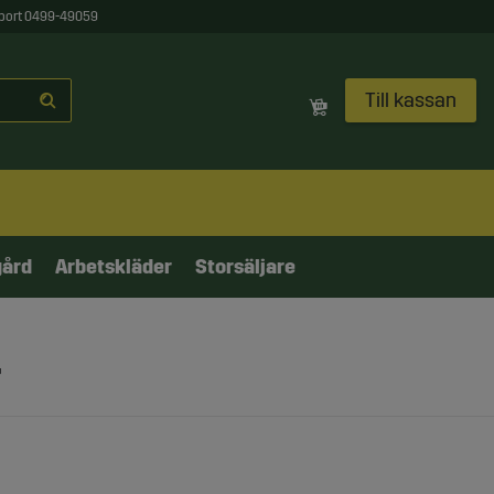
port 0499-49059
Till kassan
gård
Arbetskläder
Storsäljare
r