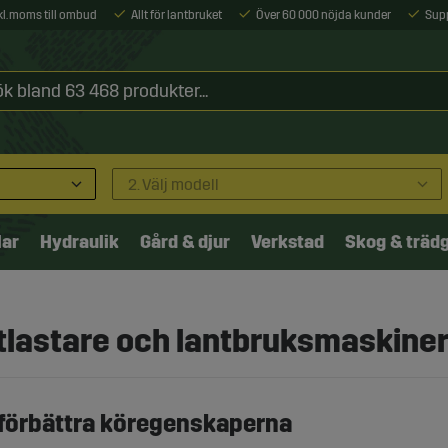
xkl. moms till ombud
Allt för lantbruket
Över 60 000 nöjda kunder
Sup
2. Välj modell
lar
Hydraulik
Gård & djur
Verkstad
Skog & träd
ntlastare och lantbruksmaskine
förbättra köregenskaperna