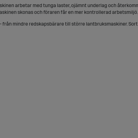
 maskinen arbetar med tunga laster, ojämnt underlag och återko
maskinen skonas och föraren får en mer kontrollerad arbetsmiljö.
– från mindre redskapsbärare till större lantbruksmaskiner. Sor
gesventil som är anpassad för Hultdins dämputrustning.
draulsystemet
jan i praktiken inte komprimeras förs även vibrationer och stöta
för föraren under långa arbetsdagar.
ssa oönskade krafter. Resultatet blir mjukare rörelser vid körnin
uliken.
uksmaskiner
örelse, oavsett om redskapet är tomt eller fullt belastat. Det
g och arbete på ojämnt underlag. Genom att minska tryckpikar oc
 delar som utsätts för återkommande belastning.