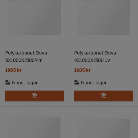
Med vårt sortiment av polykarbonatskivor kan du skapa
en tryggare arbetsmiljö, förlänga livslängden på
maskinens interiör och få ett skydd som fungerar år
efter år. Beställ enkelt i rätt mått och tjocklek från Sagro
– med snabb leverans och kvalitet du kan lita på.
Polykarbonat Skiva
Polykarbonat Skiva
5X1000X1500Mm
4X1000X1500 Uv
1805 kr
1605 kr