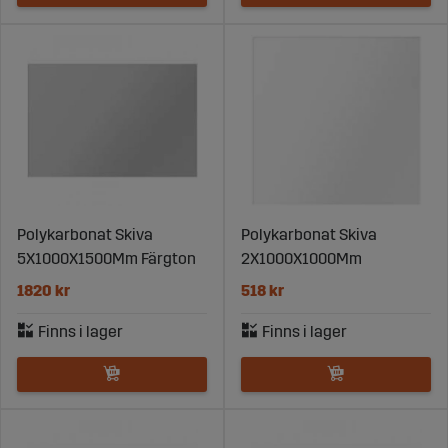
kan du välja en lösning som kombinerar rätt skyddsnivå
med optimal vikt och passform.
Lätta att anpassa och montera
Skivorna är lätta att kapa eller forma efter behov och
kan anpassas till de flesta traktormodeller. De tål både
höga och låga temperaturer utan att spricka eller
deformeras, vilket ger ett långvarigt skydd oavsett
Polykarbonat Skiva
Polykarbonat Skiva
säsong. Dessutom är polykarbonat UV-resistent, vilket
5X1000X1500Mm Färgton
2X1000X1000Mm
förhindrar att materialet gulnar och försämrar sikten
1820 kr
518 kr
över tid.
Hållbart skydd för långvarig
användning