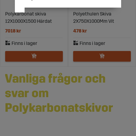
Polykarbonat skiva
Polyethulen Skiva
12X1000X1500 Härdat
2X750X1000Mm Vit
7018 kr
478 kr
Vanliga frågor och
svar om
Polykarbonatskivor
Vad är en polykarbonatskiva och vad används den