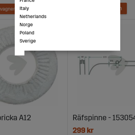
France
Lägg i kundvagnen
Italy
dvagnen
Netherlands
Norge
Poland
Sverige
ricka A12
Räfspinne - 15305
299 kr