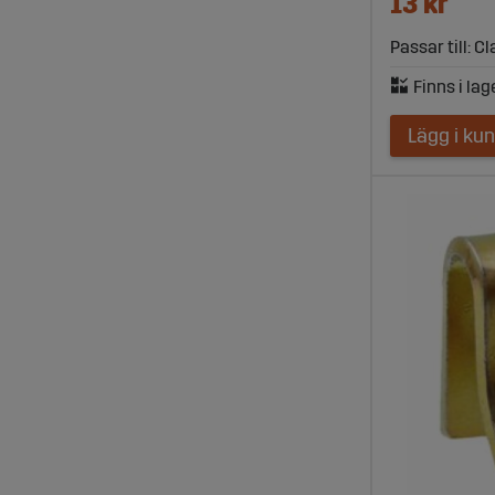
13 kr
Passar till: C
Lägg i ku