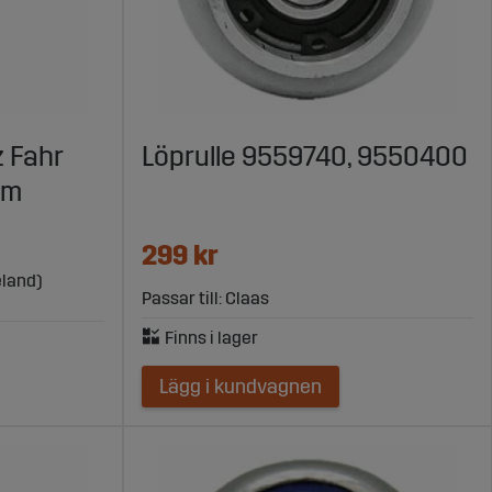
z Fahr
Löprulle 9559740, 9550400
mm
299 kr
eland)
Passar till: Claas
Lägg i kundvagnen