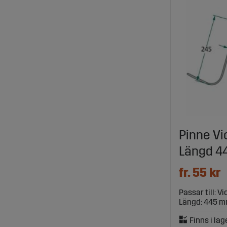
Pinne Vi
Längd 
fr. 55 kr
Passar till: 
Längd: 445 