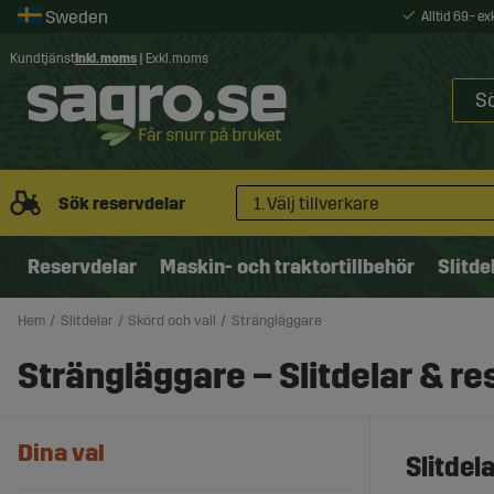
Alltid 69:- e
Kundtjänst
Inkl. moms
|
Exkl. moms
Sök reservdelar
1. Välj tillverkare
Reservdelar
Maskin- och traktortillbehör
Slitde
Hem
Slitdelar
Skörd och vall
Strängläggare
Strängläggare – Slitdelar & res
Dina val
Slitdel