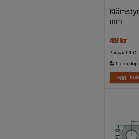
Klämstyc
mm
49 kr
Passar till: C
Lägg i ku