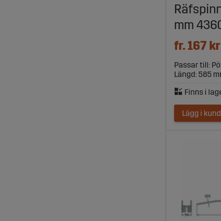
Räfspinn
sökfunktion
stillestånd
mm 436
Genom att v
fr. 167 kr
produkter, 
Passar till: P
Längd: 585 
Lägg i kun