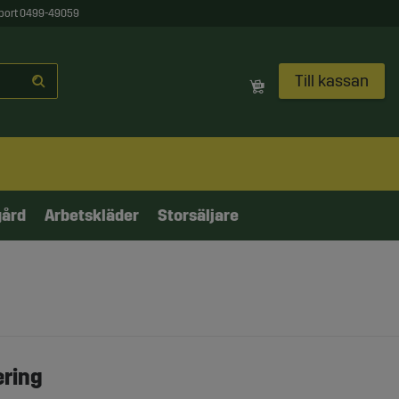
port 0499-49059
Till kassan
gård
Arbetskläder
Storsäljare
ering