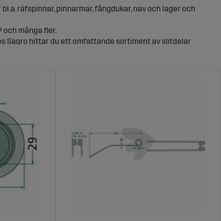
er bl.a. räfspinnar, pinnarmar, fångdukar, nav och lager och
IP och många fler.
s Sagro hittar du ett omfattande sortiment av slitdelar
ngen. Vi erbjuder komponenter som räfspinnar,
av som dagens lantbruk ställer.
ängläggning, inklusive Pöttinger, Repossi, Stoll, SIP och
kin, oavsett fabrikat.
ra lång livslängd och pålitlig prestanda. Exempelvis
 som är kompatibla med flera maskinmodeller. Dessutom
 mest krävande arbetsförhållandena.
enkelt navigera bland våra kategorier och använda