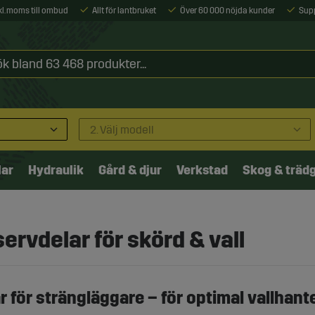
xkl. moms till ombud
Allt för lantbruket
Över 60 000 nöjda kunder
Sup
2. Välj modell
lar
Hydraulik
Gård & djur
Verkstad
Skog & träd
ervdelar för skörd & vall
ar för strängläggare – för optimal vallhant