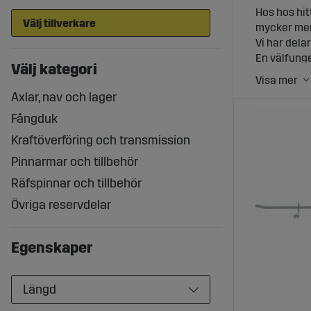
Hos hos hitt
mycker mer
Vi har delar
En välfunge
Välj kategori
som säkerst
pinnarmar, 
Axlar, nav och lager
Kompat
Fångduk
Kraftöverföring och transmission
Vårt sortim
Pinnarmar och tillbehör
många fler. 
Räfspinnar och tillbehör
Kvalite
Övriga reservdelar
Alla våra s
erbjuder vi
Egenskaper
har vi fång
Enkel b
Längd
Att hitta o