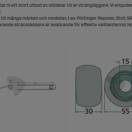
ar ni ett stort utbud av slitdelar till er strängläggare. Vi erbjud
.
 till många märken och modeller, t.ex. Pöttinger. Repossi, Stoll, S
rande strängläggare är avgörande för effektiv vallhantering. Ho
äller att din strängläggare presterar optimalt under hela säso
fångdukar, nav och lager – allt anpassat för att möta de höga kr
ibilitet med ledande märken
ent omfattar slitdelar som passar flera välkända märken inom str
Detta säkerställer att du enkelt hittar rätt delar för just din mas
t och hållbarhet i fokus
litdelar är tillverkade av högkvalitativa material för att garante
 räfspinnar i olika längder och utföranden, samt nav och lager
dukar och andra tillbehör som är utformade för att klara av de
eställning och snabb leverans
ch beställa rätt slitdelar ska vara smidigt. På Sagro.se kan du 