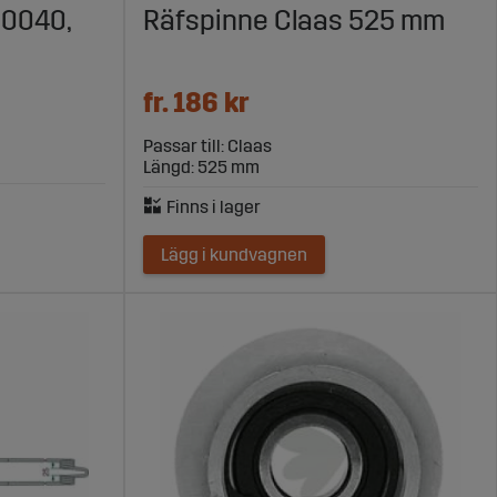
90040,
Räfspinne Claas 525 mm
 och konkurrenskraftiga priser, så att du kan minimera
u tillgång till ett brett sortiment av högkvalitativa
fr. 186 kr
ing.
Passar till: Claas
Längd: 525 mm
Lägg i kundvagnen