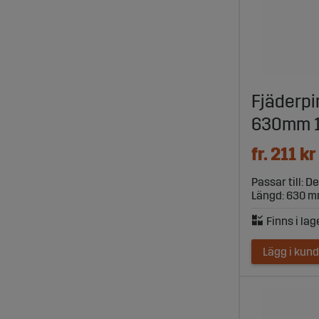
Fjäderpi
630mm 1
fr. 211 kr
Passar till: 
Längd: 630 
Lägg i kun