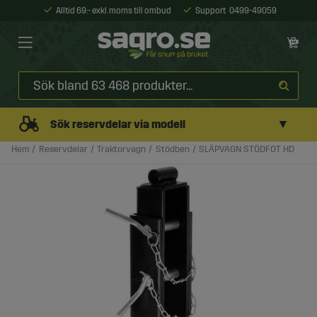
Alltid 69:- exkl. moms till ombud
Support
0499-49059
▼
Sök reservdelar via modell
Hem
Reservdelar
Traktorvagn
Stödben
SLÄPVAGN STÖDFOT HD