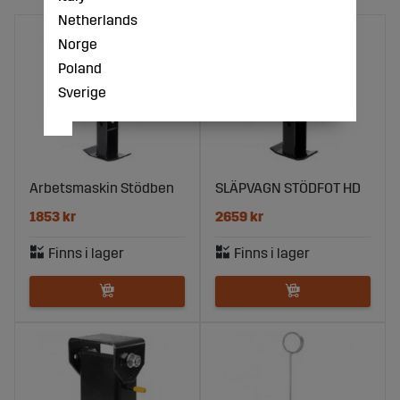
Netherlands
Norge
Poland
Sverige
Arbetsmaskin Stödben
SLÄPVAGN STÖDFOT HD
1853 kr
2659 kr