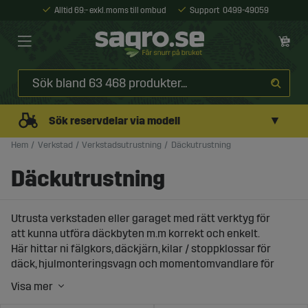
Alltid 69:- exkl. moms till ombud
Support
0499-49059
▼
Sök reservdelar via modell
Hem
Verkstad
Verkstadsutrustning
Däckutrustning
Däckutrustning
Utrusta verkstaden eller garaget med rätt verktyg för
att kunna utföra däckbyten m.m korrekt och enkelt.
Här hittar ni fälgkors, däckjärn, kilar / stoppklossar för
däck, hjulmonteringsvagn och momentomvandlare för
lossning av hjulbultar.