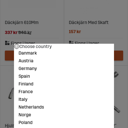
Däckjärn 610Mm
Däckjärn Med Skaft
157 kr
337 kr
640 kr
Choose country
Danmark
Austria
Germany
Spain
Finland
France
Italy
Netherlands
Norge
Poland
Hjulmutternyckel
Fälgkors 17X19X22X1/2"