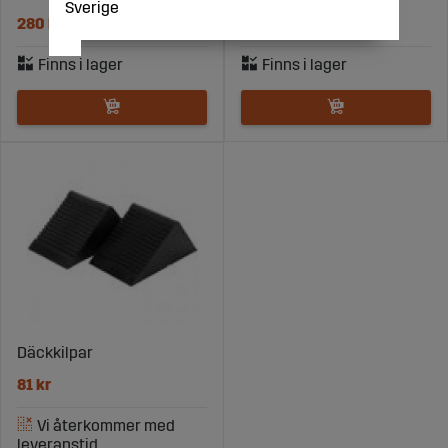
Sverige
280 kr
86 kr
Däckkilpar
81 kr