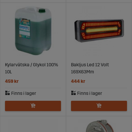
Kylarvätska / Glykol 100%
Bakljus Led 12 Volt
10L
169X63Mm
459 kr
444 kr