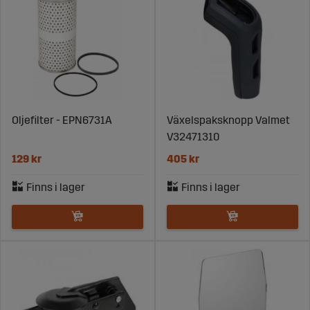
Oljefilter - EPN6731A
Växelspaksknopp Valmet
V32471310
129 kr
405 kr