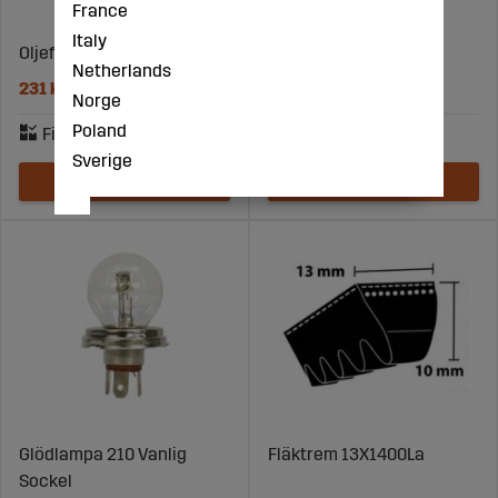
France
Italy
Oljefilter - 836162572
Smörjfett Ep-2 420Ml
Netherlands
231 kr
90 kr
Norge
Poland
Sverige
Glödlampa 210 Vanlig
Fläktrem 13X1400La
Sockel