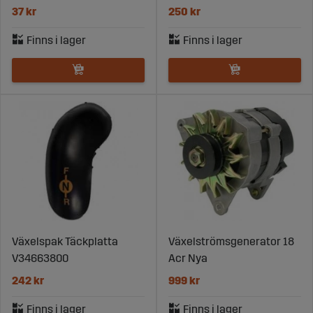
37 kr
250 kr
Växelspak Täckplatta
Växelströmsgenerator 18
V34663800
Acr Nya
242 kr
999 kr