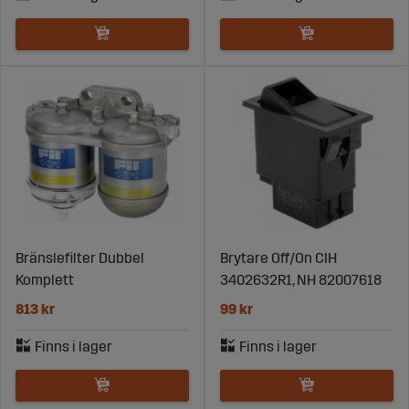
Bränslefilter Dubbel
Brytare Off/On CIH
Komplett
3402632R1, NH 82007618
813 kr
99 kr