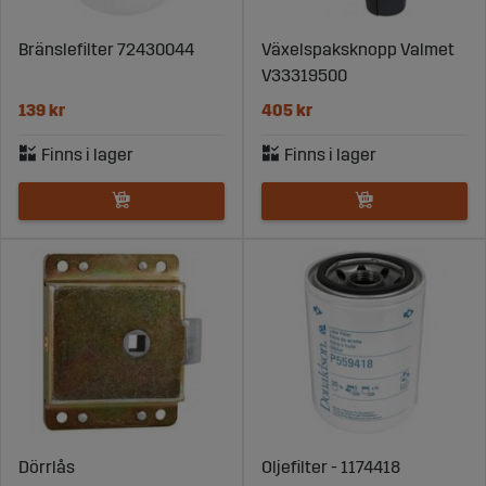
Bränslefilter 72430044
Växelspaksknopp Valmet
V33319500
139 kr
405 kr
Dörrlås
Oljefilter - 1174418