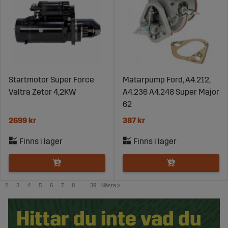
Startmotor Super Force
Matarpump Ford, A4.212,
Valtra Zetor 4,2KW
A4.236 A4.248 Super Major
62
2699 kr
387 kr
2
3
4
5
6
7
8
..
39
Nästa
»
Hittar du inte vad du