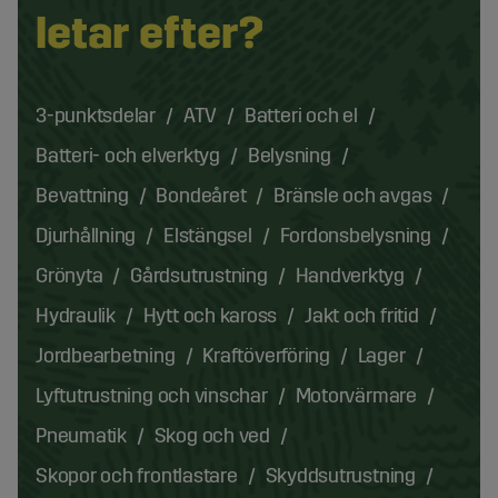
letar efter?
3-punktsdelar
ATV
Batteri och el
Batteri- och elverktyg
Belysning
Bevattning
Bondeåret
Bränsle och avgas
Djurhållning
Elstängsel
Fordonsbelysning
Grönyta
Gårdsutrustning
Handverktyg
Hydraulik
Hytt och kaross
Jakt och fritid
Jordbearbetning
Kraftöverföring
Lager
Lyftutrustning och vinschar
Motorvärmare
Pneumatik
Skog och ved
Skopor och frontlastare
Skyddsutrustning