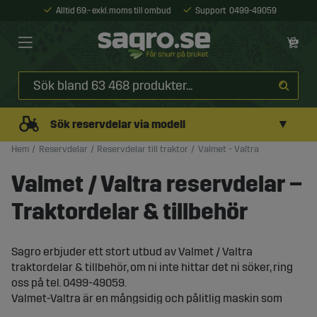
Alltid 69:- exkl. moms till ombud
Support
0499-49059
▼
Sök reservdelar via modell
Hem
Reservdelar
Reservdelar till traktor
Valmet - Valtra
Valmet / Valtra reservdelar –
Traktordelar & tillbehör
Sagro erbjuder ett stort utbud av Valmet / Valtra
traktordelar & tillbehör, o
m ni inte hittar det ni söker, ring
oss på tel. 0499-49059.
Valmet-Valtra är en mångsidig och pålitlig maskin som
kan användas för en mängd olika