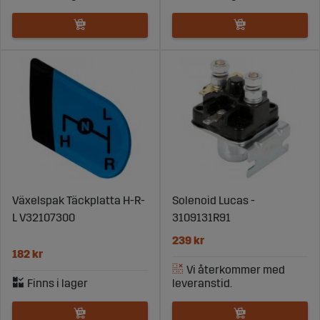
Växelspak Täckplatta H-R-
Solenoid Lucas -
L V32107300
3109131R91
239 kr
182 kr