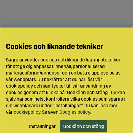
Cookies och liknande tekniker
Sagro använder cookies och liknande lagringstekniker
för att ge dig anpassat innehåll, personaliserad
marknadsföring/annonser och en bättre upplevelse av
vår webbplats. Du bekräftar att du har läst vår
cookiepolicy och samtycker till vår användning av
cookies genom att klicka på "Godkänn och stäng". Du kan
själv när som helst kontrollera vilka cookies som sparas i
din webbläsare under ”Inställningar”. Du kan läsa mer i
vår
cookiepolicy
. Se även
Googles policy
.
Inställningar
Godkänn och stäng