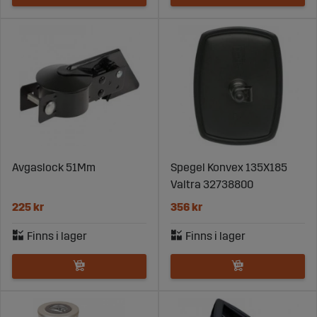
Avgaslock 51Mm
Spegel Konvex 135X185
Valtra 32738800
225 kr
356 kr