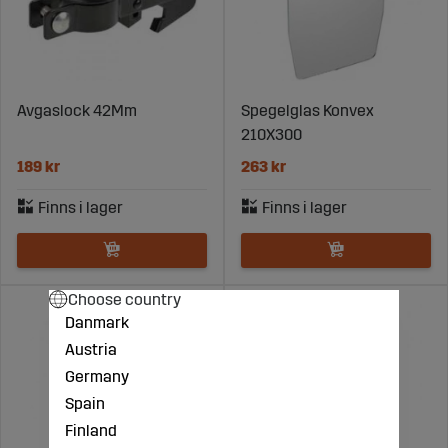
Avgaslock 42Mm
Spegelglas Konvex
210X300
189 kr
263 kr
Choose country
Danmark
Austria
Germany
Spain
Finland