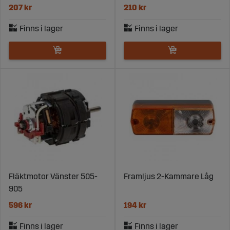
207 kr
210 kr
Fläktmotor Vänster 505-
Framljus 2-Kammare Låg
905
596 kr
194 kr