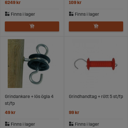
6249 kr
109 kr
Grindankare + lös ögla 4
Grindhandtag + rött 5 st/fp
st/fp
49 kr
99 kr