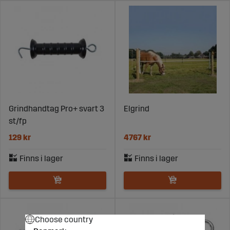
Grindhandtag Pro+ svart 3
Elgrind
st/fp
129 kr
4767 kr
Choose country