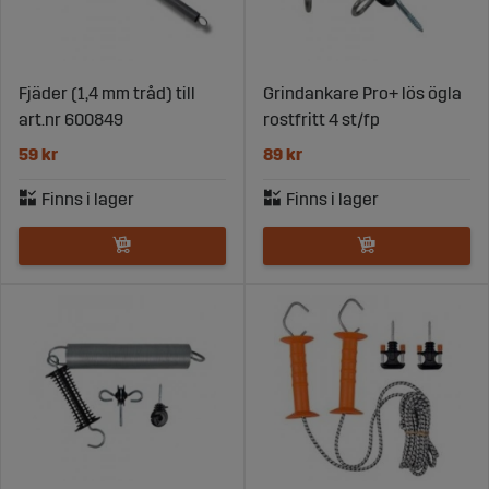
Fjäder (1,4 mm tråd) till
Grindankare Pro+ lös ögla
art.nr 600849
rostfritt 4 st/fp
59 kr
89 kr