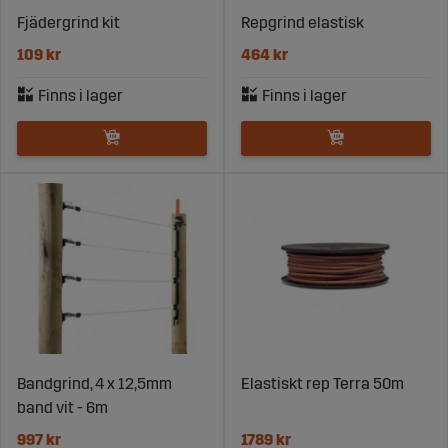
Fjädergrind kit
Repgrind elastisk
109 kr
464 kr
Bandgrind, 4 x 12,5mm
Elastiskt rep Terra 50m
band vit - 6m
997 kr
1789 kr