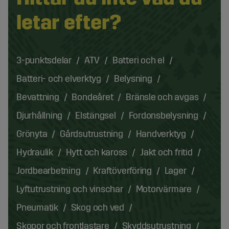
letar efter?
3-punktsdelar
ATV
Batteri och el
Batteri- och elverktyg
Belysning
Bevattning
Bondeåret
Bränsle och avgas
Djurhållning
Elstängsel
Fordonsbelysning
Grönyta
Gårdsutrustning
Handverktyg
Hydraulik
Hytt och kaross
Jakt och fritid
Jordbearbetning
Kraftöverföring
Lager
Lyftutrustning och vinschar
Motorvärmare
Pneumatik
Skog och ved
Skopor och frontlastare
Skyddsutrustning