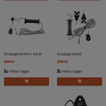
Fjädergrindar för flexibel öppning
Grindband och grindrep för tydliga passager
Kompletta grindset för snabb installation
Gallagher erbjuder robusta och genomtänkta lösningar
med hög kvalitet, medan Willab levererar funktionella
och prisvärda alternativ.
Säker strömföring även vid
öppningar
Elrepsgrind Pro+ 4,9 m
Elrepsgrind kit
En grind är en av de mest utsatta punkterna i ett
269 kr
249 kr
elstängsel. Därför är det viktigt att säkerställa god
kontakt och korrekt anslutning så att strömmen leds
vidare när grinden är stängd.
Korrekt anslutning mellan grind och ledare
Slitstarka material som tål frekvent användning
God isolering för att undvika strömförluster
Med rätt komponenter behåller du spänningen i hela