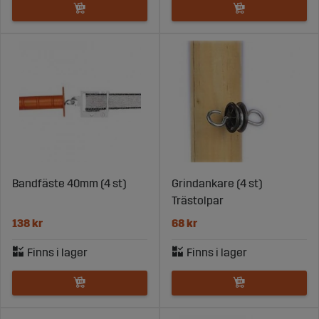
Bandfäste 40mm (4 st)
Grindankare (4 st)
Trästolpar
138 kr
68 kr