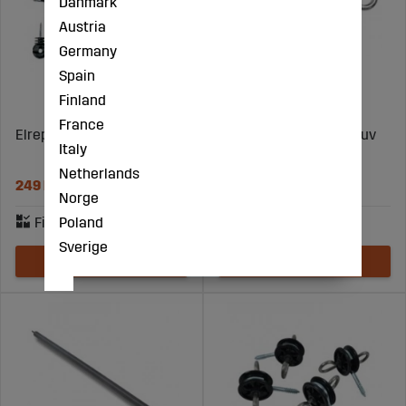
Danmark
Austria
Germany
Spain
Finland
France
Elrepsgrind Pro+ 3,5 m
Grindankare + fast skruv
Italy
10 st/fp
Netherlands
249 kr
119 kr
Norge
Poland
Sverige