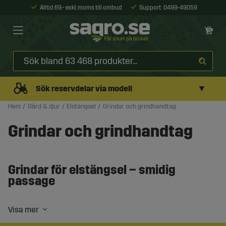
Alltid 69:- exkl. moms till ombud
Support
0499-49059
▼
Sök reservdelar via modell
Hem
Gård & djur
Elstängsel
Grindar och grindhandtag
Grindar och grindhandtag
Grindar för elstängsel – smidig
passage
Grindar är en naturlig del av ett funktionellt elstängsel –
de gör det enkelt att ta sig in och ut ur hagar och beten
utan att störa strömföringen. Samtidigt ställer de höga