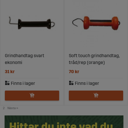
Grindhandtag svart
Soft touch grindhandtag,
ekonomi
tråd/rep (orange)
31 kr
70 kr
2
Nästa
»
Hittar du inte vad du