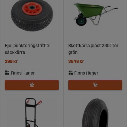
Hjul punkteringsfritt till
Skottkärra plast 280 liter
säckkärra
grön
299 kr
3849 kr