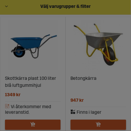
Välj varugrupper & filter
Skottkärra plast 100 liter
Betongkärra
blå luftgummihjul
1349 kr
947 kr