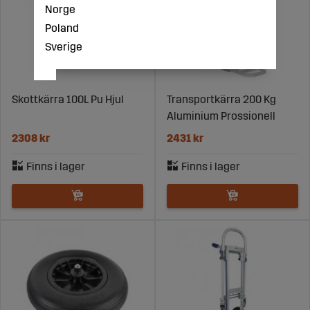
Norge
Poland
Sverige
Skottkärra 100L Pu Hjul
Transportkärra 200 Kg
Aluminium Prossionell
2308 kr
2431 kr