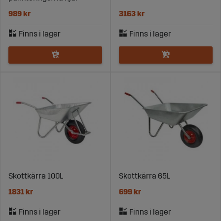
989 kr
3163 kr
Skottkärra 100L
Skottkärra 65L
1831 kr
699 kr