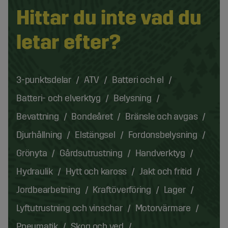
Hittar du inte vad du
letar efter?
3-punktsdelar
ATV
Batteri och el
Batteri- och elverktyg
Belysning
Bevattning
Bondeåret
Bränsle och avgas
Djurhållning
Elstängsel
Fordonsbelysning
Grönyta
Gårdsutrustning
Handverktyg
Hydraulik
Hytt och kaross
Jakt och fritid
Jordbearbetning
Kraftöverföring
Lager
Lyftutrustning och vinschar
Motorvärmare
Pneumatik
Skog och ved