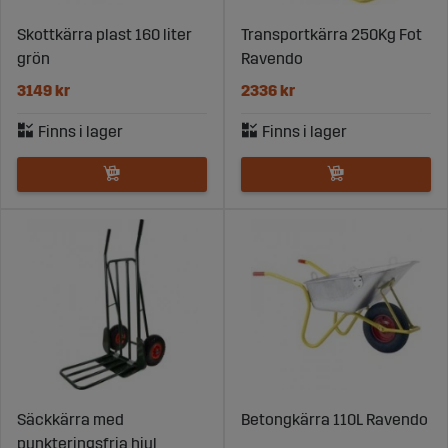
Skottkärra plast 160 liter
Transportkärra 250Kg Fot
grön
Ravendo
3149 kr
2336 kr
Säckkärra med
Betongkärra 110L Ravendo
punkteringsfria hjul