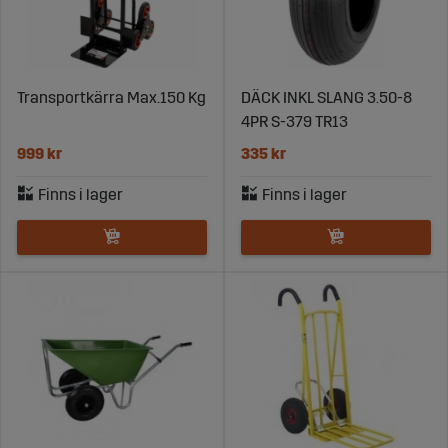
Transportkärra Max.150 Kg
DÄCK INKL SLANG 3.50-8
4PR S-379 TR13
999 kr
335 kr