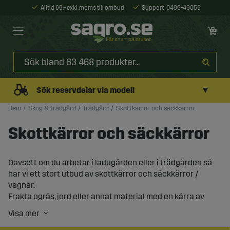
Alltid 69:- exkl. moms till ombud
Support
0499-49059
▼
Sök reservdelar via modell
Hem
Skog & trädgård
Trädgård
Skottkärror och säckkärror
Skottkärror och säckkärror
Oavsett om du arbetar i ladugården eller i trädgården så
har vi ett stort utbud av skottkärror och säckkärror /
vagnar.
Frakta ogräs, jord eller annat material med en kärra av
bra kvalitet och som är bekväm och lätt att köra med.