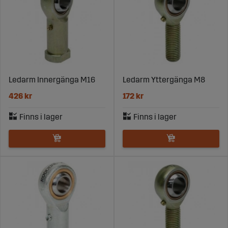
kulleder
Besök Sagro.se för att hitta de kulleder som passar dina
behov. Med högkvalitativa produkter och snabb leverans
är Sagro din pålitliga partner för komponenter inom
lager och maskinunderhåll.
Ledarm Innergänga M16
Ledarm Yttergänga M8
426 kr
172 kr