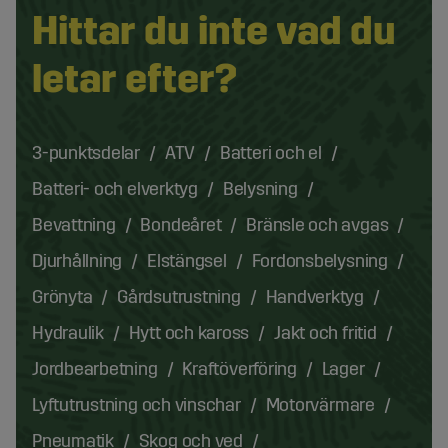
Hittar du inte vad du
letar efter?
3-punktsdelar
ATV
Batteri och el
Batteri- och elverktyg
Belysning
Bevattning
Bondeåret
Bränsle och avgas
Djurhållning
Elstängsel
Fordonsbelysning
Grönyta
Gårdsutrustning
Handverktyg
Hydraulik
Hytt och kaross
Jakt och fritid
Jordbearbetning
Kraftöverföring
Lager
Lyftutrustning och vinschar
Motorvärmare
Pneumatik
Skog och ved