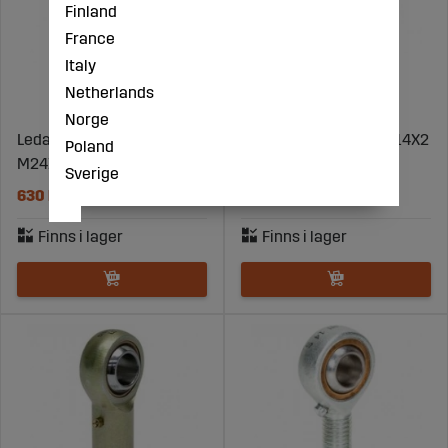
Finland
France
Italy
Netherlands
Norge
Ledarm Yttergänga
Ledarm Innergänga M14X2
Poland
M24X2,0
Höger Rodobal
Sverige
630 kr
1156 kr