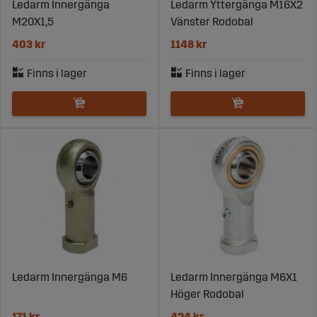
Ledarm Innergänga
Ledarm Yttergänga M16X2
M20X1,5
Vänster Rodobal
403 kr
1148 kr
Ledarm Innergänga M6
Ledarm Innergänga M6X1
Höger Rodobal
171 kr
424 kr