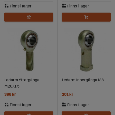
Ledarm Yttergänga
Ledarm Innergänga M8
M20X1,5
396 kr
201 kr