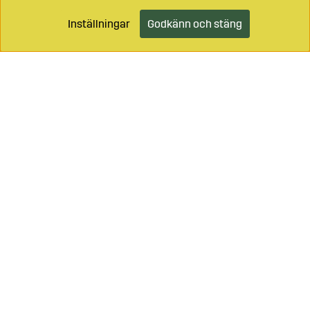
Inställningar
Godkänn och stäng
Ring oss på
0499-49059
Maila på
info@sagro.se
Vägledning - se
Bondeåret