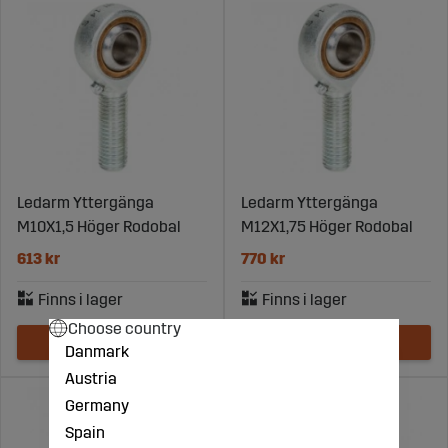
Ledarm Yttergänga
Ledarm Yttergänga
M10X1,5 Höger Rodobal
M12X1,75 Höger Rodobal
613 kr
770 kr
Choose country
Danmark
Austria
Germany
Spain