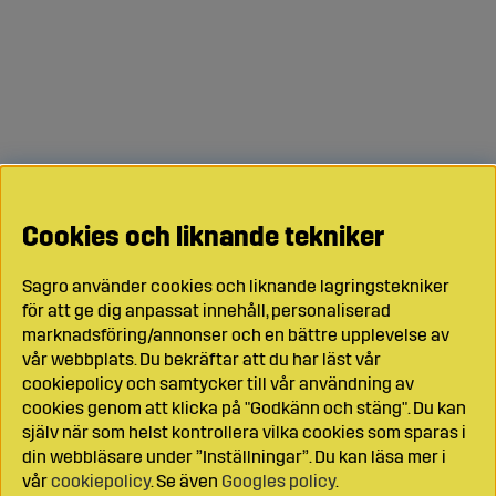
Cookies och liknande tekniker
Sagro använder cookies och liknande lagringstekniker
för att ge dig anpassat innehåll, personaliserad
marknadsföring/annonser och en bättre upplevelse av
vår webbplats. Du bekräftar att du har läst vår
cookiepolicy och samtycker till vår användning av
cookies genom att klicka på "Godkänn och stäng". Du kan
själv när som helst kontrollera vilka cookies som sparas i
din webbläsare under ”Inställningar”. Du kan läsa mer i
vår
cookiepolicy
. Se även
Googles policy
.