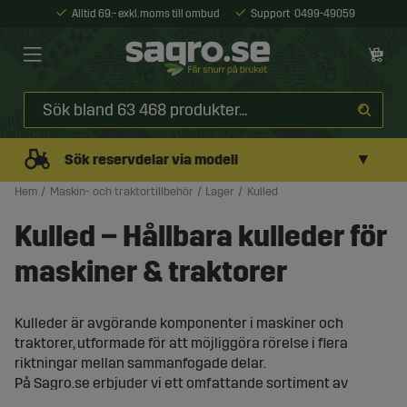
Alltid 69:- exkl. moms till ombud
Support
0499-49059
▼
Sök reservdelar via modell
Hem
Maskin- och traktortillbehör
Lager
Kulled
Kulled – Hållbara kulleder för
maskiner & traktorer
Kulleder är avgörande komponenter i maskiner och
traktorer, utformade för att möjliggöra rörelse i flera
riktningar mellan sammanfogade delar.
På Sagro.se erbjuder vi ett omfattande sortiment av
kulleder och ledarmar i olika storlekar och modeller,