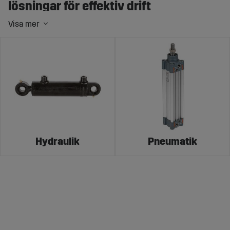
lösningar för effektiv drift
Hydraulik är en central teknik inom lantbruket, använd
för att överföra kraft genom vätskor under tryck. Detta
möjliggör styrning och rörelse av olika maskindelar,
såsom lyftarmar och skopor, vilket ökar effektiviteten
och precisionen i arbetet.
På Sagro.se hittar du ett omfattande sortiment av
hydraulik
, hydraulikkomponenter och tillbehör, inklusive
pumpar, cylindrar, ventiler och slangar, särskilt
anpassade för traktorer och lantbruksmaskiner.
Hydraulik
Pneumatik
Skillnaden mellan hydraulik och
pneumatik
Både hydraulik och pneumatik används för att överföra
kraft i olika system, men de skiljer sig åt i det medium de
använder och deras tillämpningar: