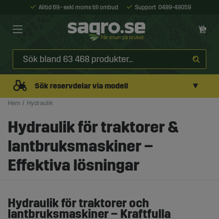
Alltid 69:- exkl. moms till ombud
Support
0499-49059
▼
Sök reservdelar via modell
Hem
Hydraulik
Hydraulik för traktorer &
lantbruksmaskiner –
Effektiva lösningar
Hydraulik för traktorer och
lantbruksmaskiner – Kraftfulla