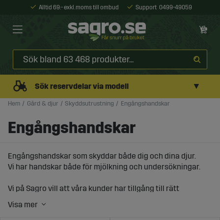
Alltid 69:- exkl. moms till ombud
Support
0499-49059
▼
Sök reservdelar via modell
Hem
Gård & djur
Skyddsutrustning
Engångshandskar
Engångshandskar
Engångshandskar som skyddar både dig och dina djur.
Vi har handskar både för mjölkning och undersökningar.
Vi på Sagro vill att våra kunder har tillgång till rätt
utrustning och ser därför till att ha ett brett sortiment av
produkter för gård och djur. När det kommer till våra