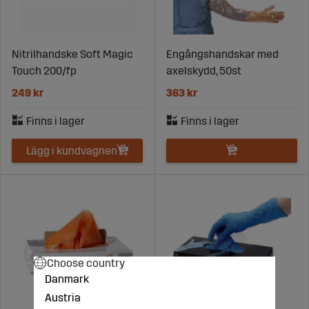
Nitrilhandske Soft Magic
Engångshandskar med
Touch 200/fp
axelskydd, 50st
249 kr
363 kr
Lägg i kundvagnen
Choose country
Danmark
Austria