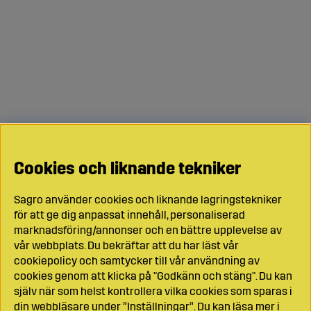
Cookies och liknande tekniker
Sagro använder cookies och liknande lagringstekniker
för att ge dig anpassat innehåll, personaliserad
marknadsföring/annonser och en bättre upplevelse av
vår webbplats. Du bekräftar att du har läst vår
cookiepolicy och samtycker till vår användning av
cookies genom att klicka på "Godkänn och stäng". Du kan
själv när som helst kontrollera vilka cookies som sparas i
din webbläsare under ”Inställningar”. Du kan läsa mer i