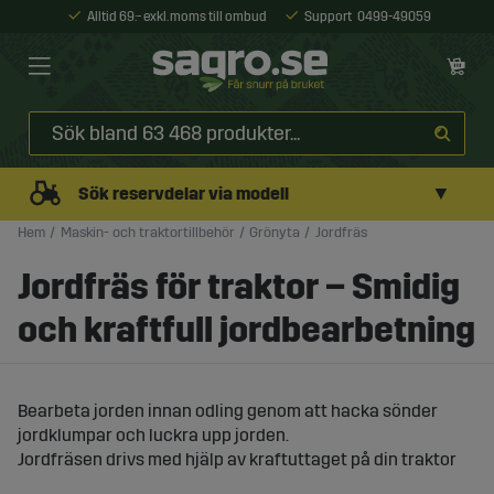
Alltid 69:- exkl. moms till ombud
Support
0499-49059
▼
Sök reservdelar via modell
Hem
Maskin- och traktortillbehör
Grönyta
Jordfräs
Jordfräs för traktor – Smidig
och kraftfull jordbearbetning
Bearbeta jorden innan odling genom att hacka sönder
jordklumpar och luckra upp jorden.
Jordfräsen drivs med hjälp av kraftuttaget på din traktor
och är ett viktigt verktyg för att optimera jordens