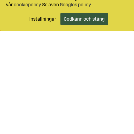
vår
cookiepolicy
. Se även
Googles policy
.
Inställningar
Godkänn och stäng
Ring oss på
0499-49059
Maila på
info@sagro.se