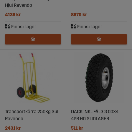
Hjul Ravendo
4139 kr
8670 kr
Transportkärra 250Kg Gul
DÄCK INKL FÄLG 3.00X4
Ravendo
4PR HD GLIDLAGER
2431 kr
511 kr