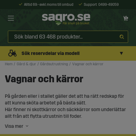
Alltid 69:- exkl. moms till ombud
Support
0499-49059
▼
Sök reservdelar via modell
Hem
Gård & djur
Gårdsutrustning
Vagnar och kärror
Vagnar och kärror
På gården eller i stallet gäller det att ha rätt redskap för
att kunna sköta arbetet på bästa sätt.
Här finner ni skottkärror och säckkärror som underlättar
allt från att flytta utrustnin till foder.