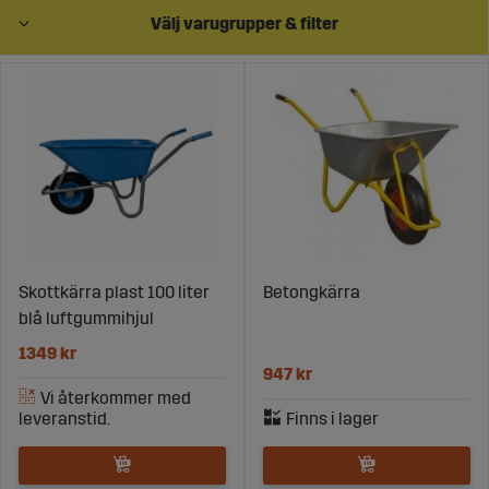
Välj varugrupper & filter
Skottkärra plast 100 liter
Betongkärra
blå luftgummihjul
1349 kr
947 kr