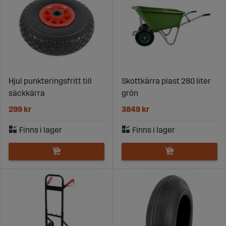
Hjul punkteringsfritt till
Skottkärra plast 280 liter
säckkärra
grön
299 kr
3849 kr