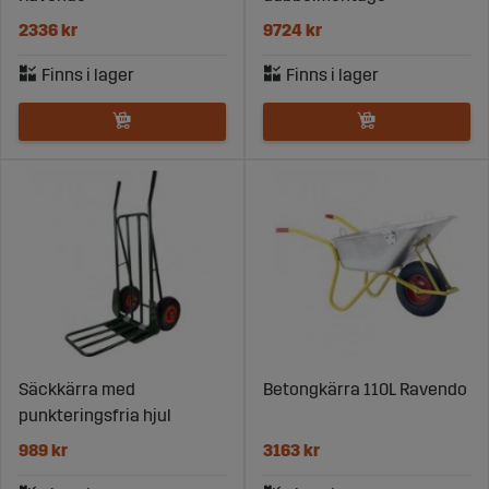
2336 kr
9724 kr
Säckkärra med
Betongkärra 110L Ravendo
punkteringsfria hjul
989 kr
3163 kr