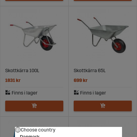
Skottkärra 100L
Skottkärra 65L
1831 kr
699 kr
Choose country
Danmark