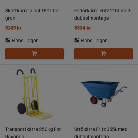
Skottkärra plast 160 liter
Foderkärra Fritz 210L med
grön
dubbelmontage
3149 kr
8334 kr
Transportkärra 250Kg Fot
Strökärra Fritz 355L med
Ravendo
dubbelmontage