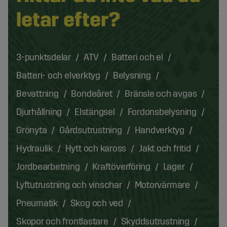
letar efter?
3-punktsdelar
ATV
Batteri och el
Batteri- och elverktyg
Belysning
Bevattning
Bondeåret
Bränsle och avgas
Djurhållning
Elstängsel
Fordonsbelysning
Grönyta
Gårdsutrustning
Handverktyg
Hydraulik
Hytt och kaross
Jakt och fritid
Jordbearbetning
Kraftöverföring
Lager
Lyftutrustning och vinschar
Motorvärmare
Pneumatik
Skog och ved
Skopor och frontlastare
Skyddsutrustning