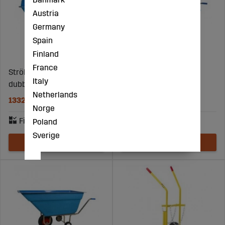
Austria
Germany
Spain
Finland
France
Strökärra Fritz 710L med
Strökärra 255L med
Italy
dubbelmontage
dubbelmontage
Netherlands
13322 kr
8734 kr
Norge
Poland
Sverige