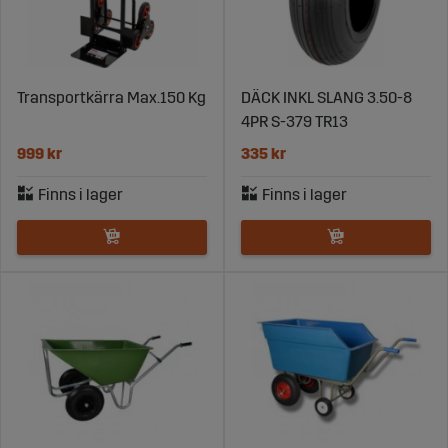
Transportkärra Max.150 Kg
DÄCK INKL SLANG 3.50-8
4PR S-379 TR13
999 kr
335 kr