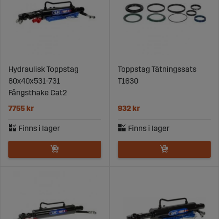
Hydraulisk Toppstag
Toppstag Tätningssats
80x40x531-731
T1630
Fångsthake Cat2
7755 kr
932 kr