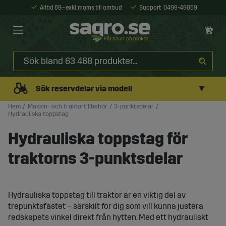
Alltid 69:- exkl. moms till ombud
Support
0499-49059
▼
Sök reservdelar via modell
Hem
Maskin- och traktortillbehör
3-punktsdelar
Hydrauliska toppstag
Hydrauliska toppstag för
traktorns 3-punktsdelar
Hydrauliska toppstag till traktor är en viktig del av
trepunktsfästet – särskilt för dig som vill kunna justera
redskapets vinkel direkt från hytten. Med ett hydrauliskt