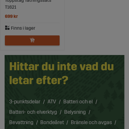
Toppstag Tätningssats
T1621
699 kr
Hittar du inte vad du
letar efter?
3-punktsdelar
ATV
Batteri och el
Batteri- och elverktyg
Belysning
Bevattning
Bondeåret
Bränsle och avgas