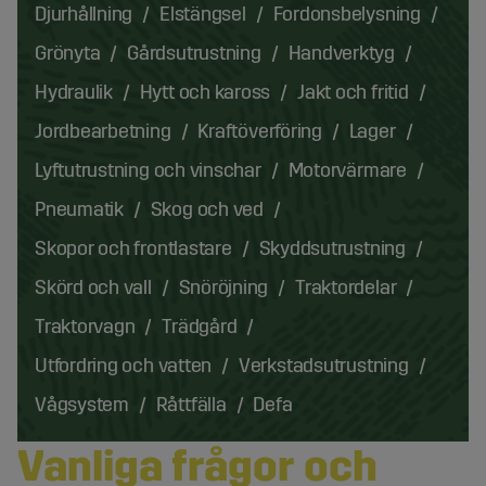
Djurhållning
Elstängsel
Fordonsbelysning
Grönyta
Gårdsutrustning
Handverktyg
Hydraulik
Hytt och kaross
Jakt och fritid
Jordbearbetning
Kraftöverföring
Lager
Lyftutrustning och vinschar
Motorvärmare
Pneumatik
Skog och ved
Skopor och frontlastare
Skyddsutrustning
Skörd och vall
Snöröjning
Traktordelar
Traktorvagn
Trädgård
Utfordring och vatten
Verkstadsutrustning
Vågsystem
Råttfälla
Defa
Vanliga frågor och