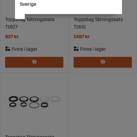
Sverige
Toppstag Tätningssats
Toppstag Tätningssats
T1627
T1631
827 kr
1497 kr