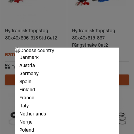
Hydraulisk Toppstag
Hydraulisk Toppstag
80x40x606-918 Std Cat2
80x40x615-897
Fångsthake Cat2
Choose country
6707 kr
7316 kr
Danmark
Austria
Germany
Spain
Finland
France
Italy
Netherlands
Norge
Poland