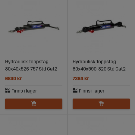
Beställ direkt via Sagro.se – eller kontakta oss för snabb
rådgivning. Vi hjälper dig hitta rätt toppstag för just dina
behov.
Hydraulisk Toppstag
Hydraulisk Toppstag
80x40x526-757 Std Cat2
80x40x590-820 Std Cat2
6830 kr
7394 kr