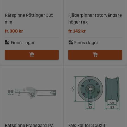
Räfspinne Pöttinger 395
Fjäderpinnar rotorvändare
mm
höger rak
fr. 300 kr
fr. 142 kr
Räfspinne Fransgard, PZ,
Fälg kpl. för 3.50X6