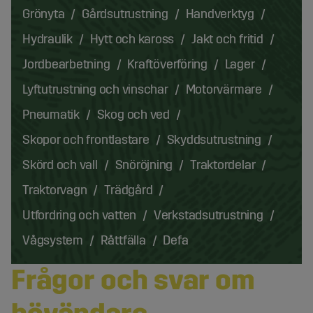
Grönyta
Gårdsutrustning
Handverktyg
Hydraulik
Hytt och kaross
Jakt och fritid
Jordbearbetning
Kraftöverföring
Lager
Lyftutrustning och vinschar
Motorvärmare
Pneumatik
Skog och ved
Skopor och frontlastare
Skyddsutrustning
Skörd och vall
Snöröjning
Traktordelar
Traktorvagn
Trädgård
Utfordring och vatten
Verkstadsutrustning
Vågsystem
Råttfälla
Defa
Frågor och svar om