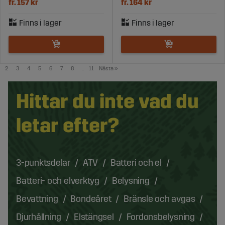
fr. 157 kr
fr. 164 kr
2
3
4
5
6
7
8
..
11
Nästa
»
Hittar du inte vad du
letar efter?
3-punktsdelar
ATV
Batteri och el
Batteri- och elverktyg
Belysning
Bevattning
Bondeåret
Bränsle och avgas
Djurhållning
Elstängsel
Fordonsbelysning