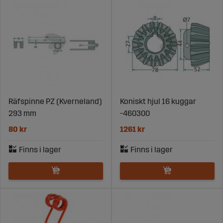
Räfspinne PZ (Kverneland)
Koniskt hjul 16 kuggar
293 mm
-460300
80 kr
1261 kr