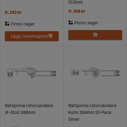
513mm
fr. 158 kr
fr. 192 kr
Lägg i kundvagnen
Räfspinne rotorvändare
Räfspinne rotorvändare
JF-Stoll 388mm
Kuhn 394mm 10-Pack
Silver