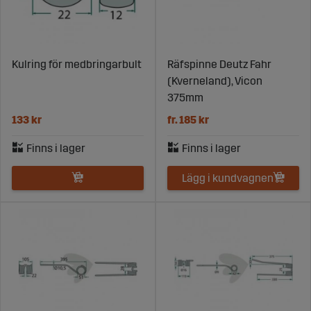
Kulring för medbringarbult
Räfspinne Deutz Fahr
(Kverneland), Vicon
375mm
133 kr
fr. 185 kr
Lägg i kundvagnen