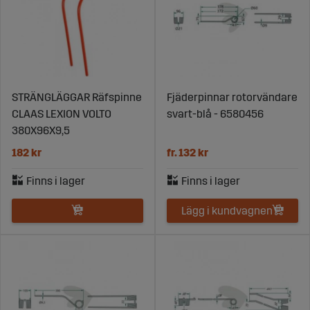
STRÄNGLÄGGAR Räfspinne
Fjäderpinnar rotorvändare
CLAAS LEXION VOLTO
svart-blå - 6580456
380X96X9,5
182 kr
fr. 132 kr
Lägg i kundvagnen