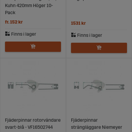
Kuhn 420mm Höger 10-
Pack
fr. 152 kr
1531 kr
Fjäderpinnar rotorvändare
Fjäderpinnar
svart-blå - VF16502744
strängläggare Niemeyer