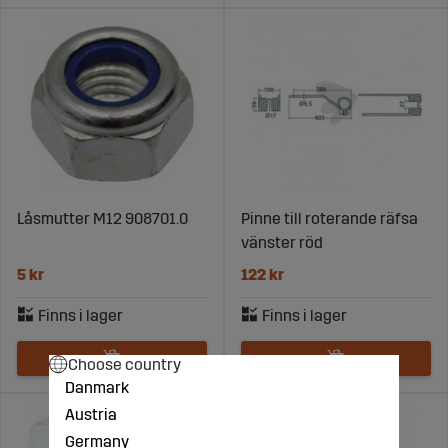
Låsmutter M12 908701.0
Pinne till roterande räfsa
vänster röd
5 kr
122 kr
Choose country
Danmark
Austria
Germany