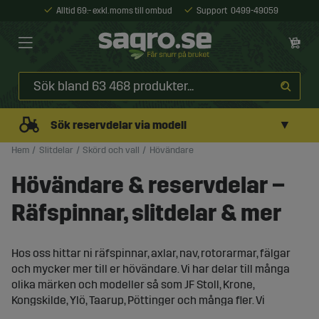
Alltid 69:- exkl. moms till ombud
Support
0499-49059
▼
Sök reservdelar via modell
Hem
Slitdelar
Skörd och vall
Hövändare
Hövändare & reservdelar –
Räfspinnar, slitdelar & mer
Hos oss hittar ni räfspinnar, axlar, nav, rotorarmar, fälgar
och mycker mer till er hövändare. Vi har delar till många
olika märken och modeller så som JF Stoll, Krone,
Kongskilde, Ylö, Taarup, Pöttinger och många fler. Vi
erbjuder ett brett sortiment av högkvalitativa delar för