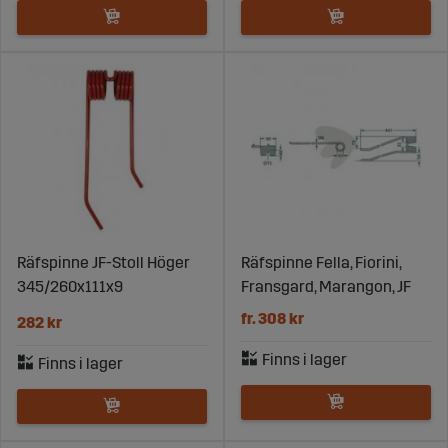
Räfspinne JF-Stoll Höger
Räfspinne Fella, Fiorini,
345/260x111x9
Fransgard, Marangon, JF
fr. 308 kr
282 kr