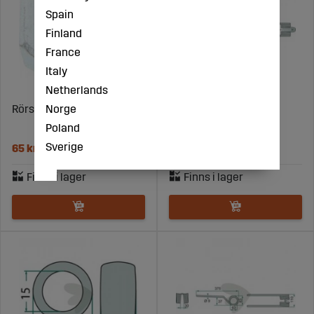
Spain
Finland
France
Italy
Netherlands
Norge
Rörstöd D13/R21
Räfspinne Kuhn,PZ
(Kverneland) 296 mm
Poland
Sverige
65 kr
82 kr