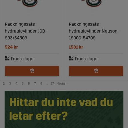
Packningssats
Packningssats
hydraulcylinder JCB -
hydraulcylinder Neuson -
993/34509
19000-54799
524 kr
1531 kr
2
3
4
5
6
7
8
..
27
Nästa
»
Hittar du inte vad du
letar efter?