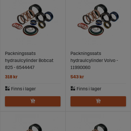
Packningssats
Packningssats
hydraulcylinder Bobcat
hydraulcylinder Volvo -
825 - 6544447
11990060
318 kr
543 kr