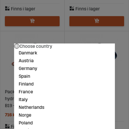
Choose country
Danmark
Austria
Germany
Spain
Finland
France
Packningssats
Packningssats
hydraulcylinder Yanmar
hydraulcylinder JCB -
Italy
B19 - 172179-72630
991/10154
Netherlands
716 kr
5191 kr
Norge
Poland