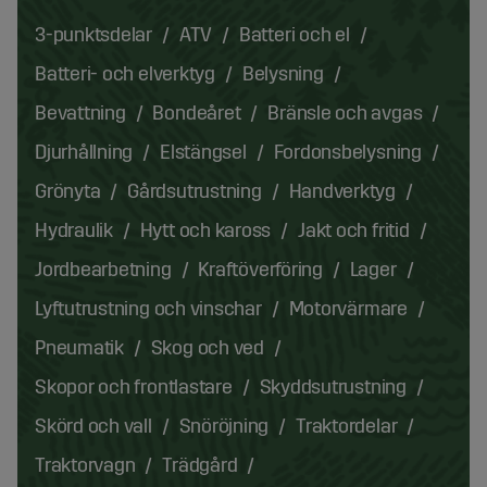
3-punktsdelar
ATV
Batteri och el
Batteri- och elverktyg
Belysning
Bevattning
Bondeåret
Bränsle och avgas
Djurhållning
Elstängsel
Fordonsbelysning
Grönyta
Gårdsutrustning
Handverktyg
Hydraulik
Hytt och kaross
Jakt och fritid
Jordbearbetning
Kraftöverföring
Lager
Lyftutrustning och vinschar
Motorvärmare
Pneumatik
Skog och ved
Skopor och frontlastare
Skyddsutrustning
Skörd och vall
Snöröjning
Traktordelar
Traktorvagn
Trädgård