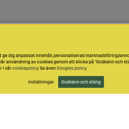
t ge dig anpassat innehåll, personaliserad marknadsföring/ann
l vår användning av cookies genom att klicka på "Godkänn och stä
r i vår
cookiepolicy
. Se även
Googles policy
.
Inställningar
Godkänn och stäng