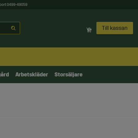
port 0499-49059
Till kassan
gård
Arbetskläder
Storsäljare