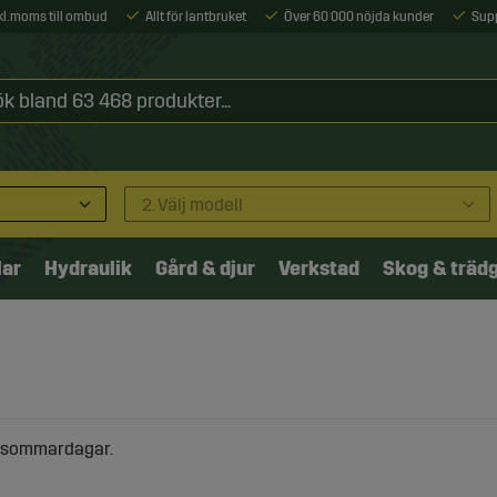
xkl. moms till ombud
Allt för lantbruket
Över 60 000 nöjda kunder
Sup
2. Välj modell
lar
Hydraulik
Gård & djur
Verkstad
Skog & träd
ma sommardagar.