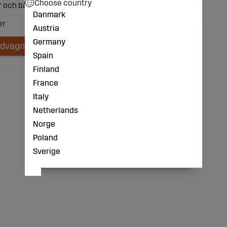
Choose country
or och båt mm.
Danmark
Austria
Germany
ndvagnen
Spain
Finland
France
Italy
Netherlands
Norge
Poland
Sverige