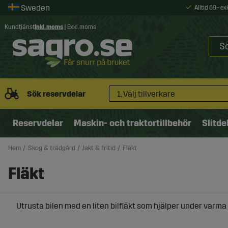
Alltid 69:- e
Kundtjänst
Inkl. moms
|
Exkl. moms
Sök reservdelar
1. Välj tillverkare
Reservdelar
Maskin- och traktortillbehör
Slitde
Hem
Skog & trädgård
Jakt & fritid
Fläkt
Fläkt
Utrusta bilen med en liten bilfläkt som hjälper under var