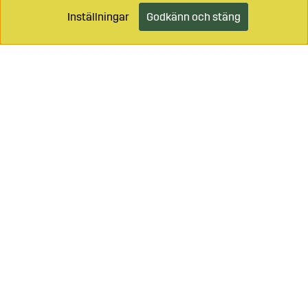
Inställningar
Godkänn och stäng
Ring oss på
0499-49059
Maila på
info@sagro.se
Vägledning - se
Bondeåret