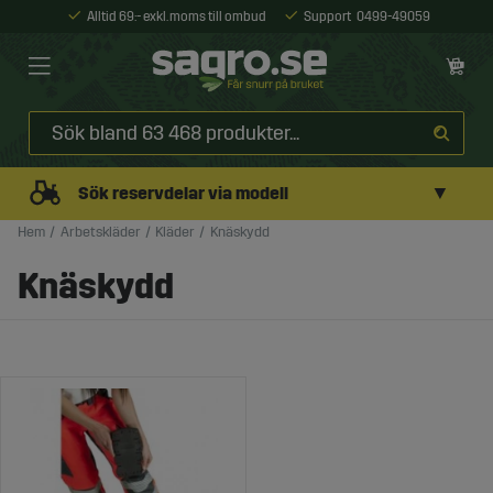
Alltid 69:- exkl. moms till ombud
Support
0499-49059
▼
Sök reservdelar via modell
Hem
Arbetskläder
Kläder
Knäskydd
Knäskydd