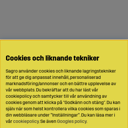
Cookies och liknande tekniker
Sagro använder cookies och liknande lagringstekniker
för att ge dig anpassat innehåll, personaliserad
marknadsföring/annonser och en bättre upplevelse av
vår webbplats. Du bekräftar att du har läst vår
cookiepolicy och samtycker till vår användning av
cookies genom att klicka på "Godkänn och stäng". Du kan
själv när som helst kontrollera vilka cookies som sparas i
din webbläsare under ”Inställningar”. Du kan läsa mer i
vår
cookiepolicy
. Se även
Googles policy
.