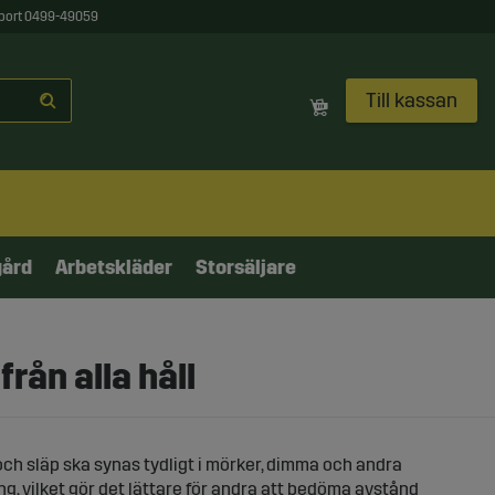
port 0499-49059
Till kassan
gård
Arbetskläder
Storsäljare
rån alla håll
 och släp ska synas tydligt i mörker, dimma och andra
g, vilket gör det lättare för andra att bedöma avstånd