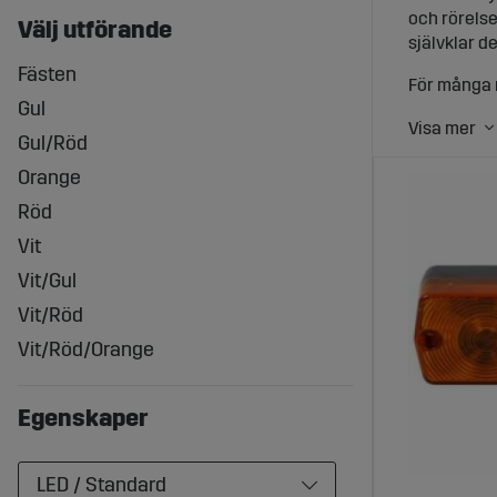
och rörelse
Välj utförande
självklar d
Fästen
För många m
Gul
uppfatta fo
ekipage där
Gul/Röd
Vad är 
Orange
Röd
En vanlig fr
Vit
befinner si
stort fordo
Vit/Gul
ytterkante
Vit/Röd
Positionslj
Vit/Röd/Orange
arbete bidr
väg är rätt
Egenskaper
Placeri
LED / Standard
Vart sitter