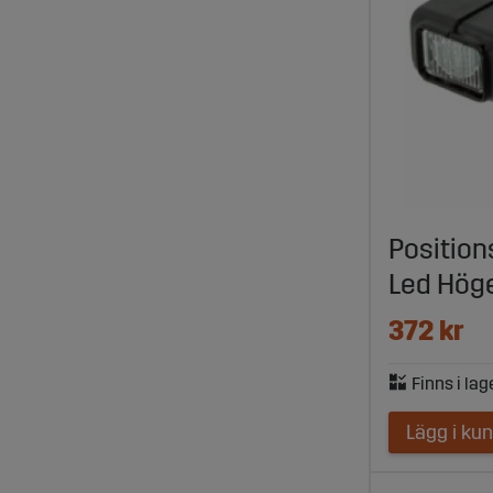
Position
Led Hög
372 kr
Lägg i ku