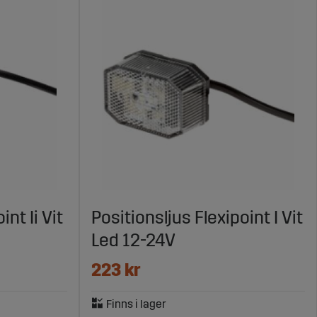
int Ii Vit
Positionsljus Flexipoint I Vit
Led 12-24V
223 kr