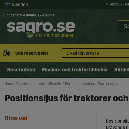
Alltid 69:- e
Kundtjänst
Inkl. moms
|
Exkl. moms
Sök reservdelar
1. Välj tillverkare
Reservdelar
Maskin- och traktortillbehör
Slitde
Hem
Maskin- och traktortillbehör
Fordonsbelysning
Positionsljus
Positionsljus för traktorer och
Dina val
Positionslj
krävande lj