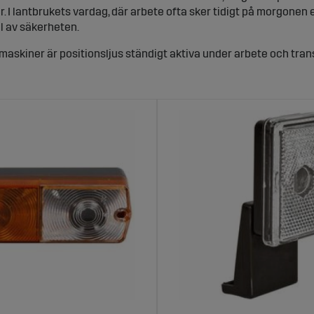
r. I lantbrukets vardag, där arbete ofta sker tidigt på morgonen 
el av säkerheten.
askiner är positionsljus ständigt aktiva under arbete och tran
rdonets form, även när sikten är begränsad. Det gäller inte bar
 korrekt belysning är avgörande för att minska risken för olycko
positionsljus och varför behövs de?
åga vi får är vad är positionsljus och hur de skiljer sig från annan
g, snarare än att lysa upp omgivningen. De sitter vanligtvis fram,
net är. Det är särskilt viktigt på breda traktorer, släp och maski
rna.
us används både vid stillastående och under färd. På väg är de e
ar till att maskinen syns tydligt från alla vinklar. För traktorer
 positionsljus helt avgörande.
ng och funktion på traktor, släp och mask
 positionsljus? Det beror på fordonstyp och användningsområde. P