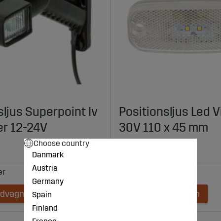
sljus Superpoint Iv
Positionsljus Led V
er 12-24V
30V 110 x 45 mm
Choose country
180 kr
Danmark
Austria
Germany
ndvagnen
Lägg i kundvagnen
Spain
Finland