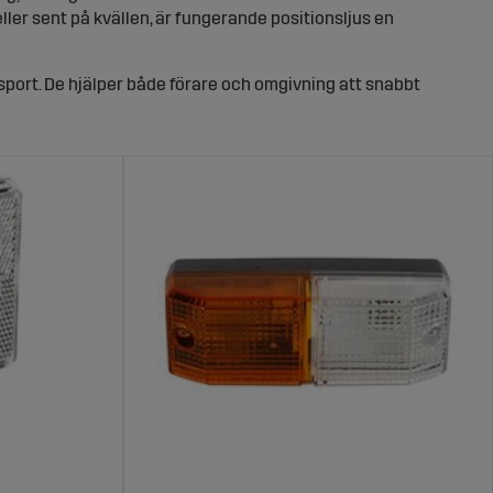
eller sent på kvällen, är fungerande positionsljus en
sport. De hjälper både förare och omgivning att snabbt
a traktorer utan även släpvagnar, redskap och större
r.
 belysning. Positionsljus är till för att visa var fordonet
 bak och ibland längs sidorna, och gör det tydligt hur
ner där det annars kan vara svårt att uppfatta
n viktig del av fordonets grundbelysning, medan de i
 och lantbruksmaskiner som rör sig mellan fält och allmän
in
ositionsljus fram sitter vanligtvis högt placerade för