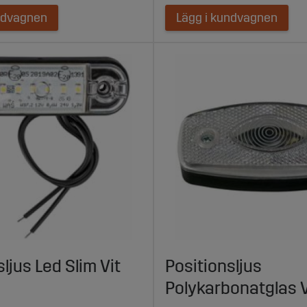
ndvagnen
Lägg i kundvagnen
ljus Led Slim Vit
Positionsljus
Polykarbonatglas V