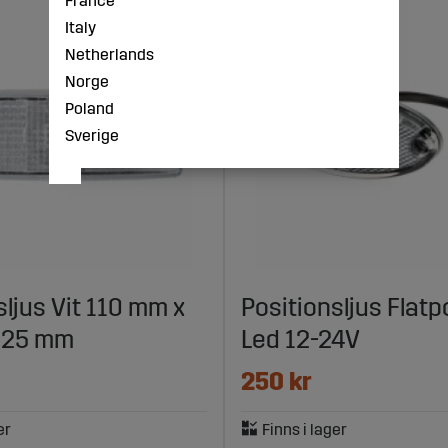
France
Italy
Netherlands
Norge
Poland
Sverige
sljus Vit 110 mm x
Positionsljus Flatpo
 25 mm
Led 12-24V
250 kr