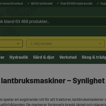
xkl. moms till ombud
Allt för lantbruket
Över 60 000 nöjda kunder
Sup
2. Välj modell
lar
Hydraulik
Gård & djur
Verkstad
Skog & träd
 lantbruksmaskiner – Synlighet f
us spelar en avgörande roll för att traktorer, lantbruksmaskiner
usförhållanden. De markerar fordonets bredd, längd och placerin