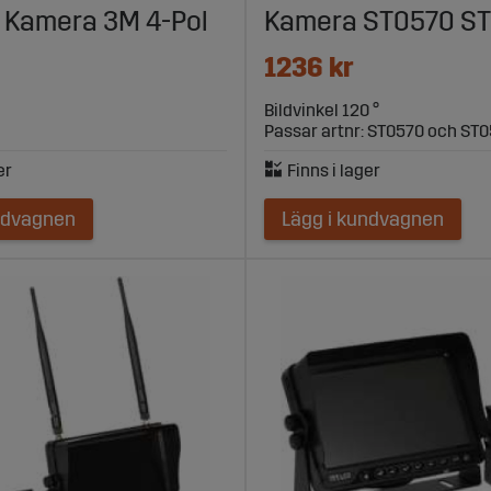
a från Sagro
ll Kamera 3M 4-Pol
Kamera ST0570 S
rhet och enkel montering – och självklart anpassat det för lantbr
1236 kr
Bildvinkel 120 °
Passar artnr: ST0570 och ST
och robust konstruktion.
ndvagnen
Lägg i kundvagnen
kt för traktor, lastare och andra maskiner.
or, beroende på behov.
kapsbärare m.m.
llt du behöver för ett komplett system.