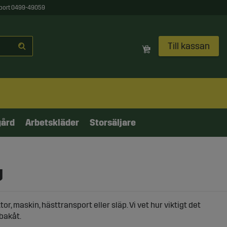
port 0499-49059
Till kassan
gård
Arbetskläder
Storsäljare
g
maskin, hästtransport eller släp. Vi vet hur viktigt det
 bakåt.