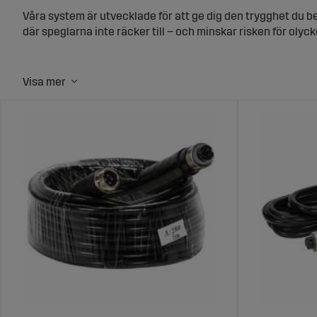
Våra system är utvecklade för att ge dig den trygghet du be
där speglarna inte räcker till – och minskar risken för olyck
Backkamera till traktor – Tryggare kö
När du monterar en backkamera på din traktor får du bättre
mörker. Vi erbjuder flera modeller med integrerad färgskärm
Systemen är anpassade för 12V och 24V, och fungerar lika b
Trådlös kamera till hästtransport och s
För dig som kör med hästtransport eller släp erbjuder vi t
händer i lastutrymmet under färd, och kan backa mot grin
Hos oss hittar du lösningar som snabbt kan monteras och även