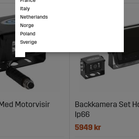
France
Italy
Netherlands
Norge
Poland
Sverige
Med Motorvisir
Backkamera Set H
Ip66
5949 kr