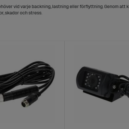
höver vid varje backning, lastning eller förflyttning. Genom at
or, skador och stress.
rning under hela arbetsdagen
 koll direkt. Våra kunder använder kamerorna vid redskapsbyten, 
, bred bildvinkel och mörkerseende – allt för att du ska kunna a
ra i moderna traktorer som i äldre modeller.
läp – Säkrare färd för både förare och dju
rådlösa backkameror som ger full överblick utan att du behöver 
dar och ramper med precision.
 flyttas mellan olika ekipage – ett smart val för dig som kör fle