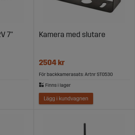
ll hästtransport, kan du räkna med oss. Vi har lång
ten.
V 7"
Kamera med slutare
2504 kr
För backkamerasats: Artnr ST0530
Lägg i kundvagnen