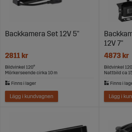
Vi hjälper dig hitta rätt system
Oavsett om du vill ha en enkel backkamera till traktor, ett 
erfarenhet av reservdelar och tillbehör till lantbruksmaskin
Backkamera Set 12V 5"
Backkam
Har du frågor om montering, elanslutning eller vad som pas
12V 7"
2811 kr
4873 kr
Bildvinkel 120°
Bildvinkel 12
Mörkerseende cirka 10 m
Nattbild ca 1
Lägg i kundvagnen
Lägg i ku