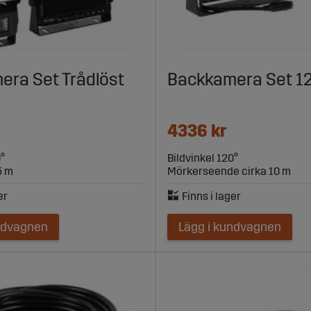
helt set med skärm och varningssystem, eller en trådlös lösning ti
er – och vi vet vad som krävs för att det ska fungera i verklighe
era Set Trådlöst
Backkamera Set 12
sar din maskin? Vår kundtjänst hjälper dig gärna.
4336 kr
0°
Bildvinkel 120°
5 m
Mörkerseende cirka 10 m
ndvagnen
Lägg i kundvagnen