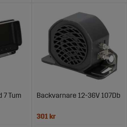
d 7 Tum
Backvarnare 12-36V 107Db
301 kr