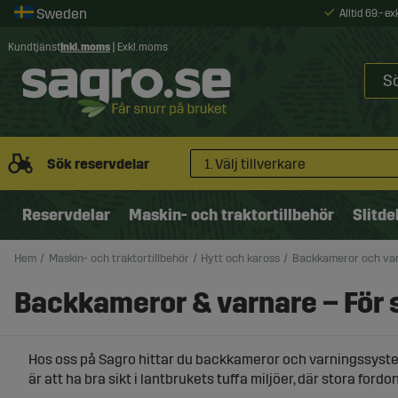
Alltid 69:- e
Kundtjänst
Inkl. moms
|
Exkl. moms
Sök reservdelar
1. Välj tillverkare
Reservdelar
Maskin- och traktortillbehör
Slitde
Hem
Maskin- och traktortillbehör
Hytt och kaross
Backkameror och va
Backkameror & varnare – För 
Hos oss på Sagro hittar du backkameror och varningssystem 
är att ha bra sikt i lantbrukets tuffa miljöer, där stora f