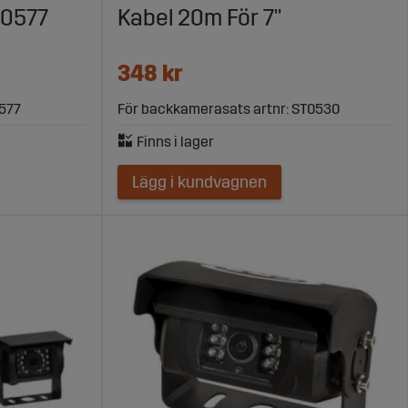
T0577
Kabel 20m För 7"
ukets krav. Här är några av fördelarna med att handla hos
348 kr
0577
För backkamerasats artnr: ST0530
Lägg i kundvagnen