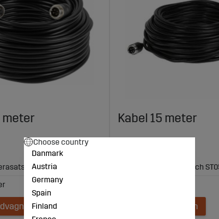
 meter
Kabel 15 meter
Choose country
387 kr
Danmark
Austria
rasats artnr: ST0520
Passar artnr: ST0570 och ST
Germany
Spain
ndvagnen
Lägg i kundvagnen
Finland