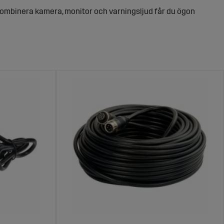
t kombinera kamera, monitor och varningsljud får du ögon
backning i maskinhall, körning nära djur eller arbete i
rbeta säkert, även i de tuffaste förhållandena.
r
dra kablar genom hela fordonet. Du ser enkelt vad som
ra fordon eller hyr ut transport.