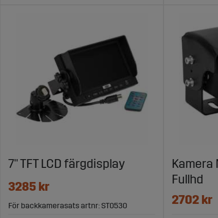
7" TFT LCD färgdisplay
Kamera 
Fullhd
3285 kr
2702 kr
För backkamerasats artnr: ST0530