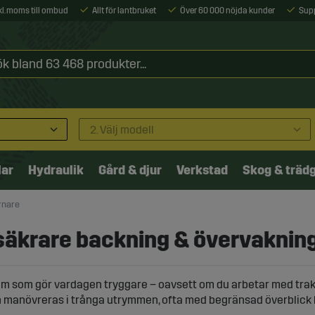
xkl. moms till ombud
Allt för lantbruket
Över 60 000 nöjda kunder
Sup
2. Välj modell
lar
Hydraulik
Gård & djur
Verkstad
Skog & träd
rnare
säkrare backning & övervaknin
som gör vardagen tryggare – oavsett om du arbetar med traktor, 
ordon manövreras i trånga utrymmen, ofta med begränsad överblick