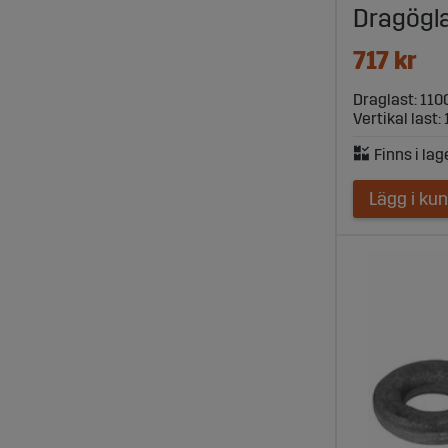
Dragögl
dragöglor f
och pålitli
717 kr
Utforsk
Draglast: 110
Vertikal last:
Besök Sagro
högkvalitat
traktorvag
Lägg i ku