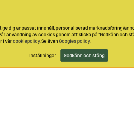
t ge dig anpassat innehåll, personaliserad marknadsföring/ann
l vår användning av cookies genom att klicka på "Godkänn och stä
r i vår
cookiepolicy
. Se även
Googles policy
.
Inställningar
Godkänn och stäng