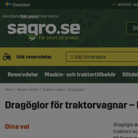
Alltid 69:- e
Kundtjänst
Inkl. moms
|
Exkl. moms
Sök reservdelar
1. Välj tillverkare
Reservdelar
Maskin- och traktortillbehör
Slitde
Hem
Reservdelar
Traktorvagn
Dragöglor
Dragöglor för traktorvagnar –
Dragögla är
Dina val
traktorn o