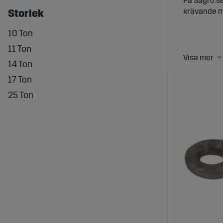
På Sagro.se
krävande mi
Storlek
10 Ton
11 Ton
14 Ton
Dragögl
17 Ton
25 Ton
Dragöglan ä
och i ojämn
avgörande f
Stort u
Sagro erbju
Sortimentet
livslängd o
Fördela
1. **Hög hå