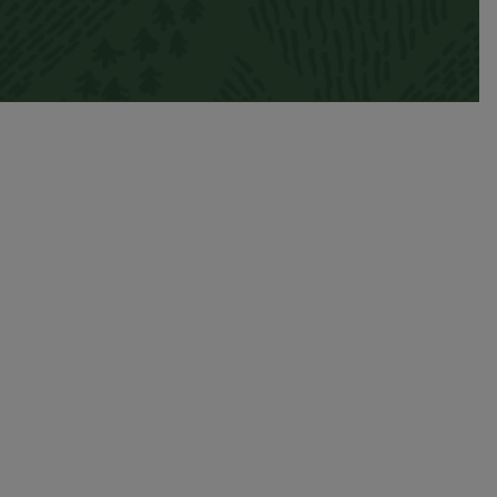
en vid traktorns draganordning. Den gör det
glor, som ger stabilitet, och ledade dragöglor,
 Det är viktigt att välja en dragögla med rätt
 de används frekvent eller under tunga