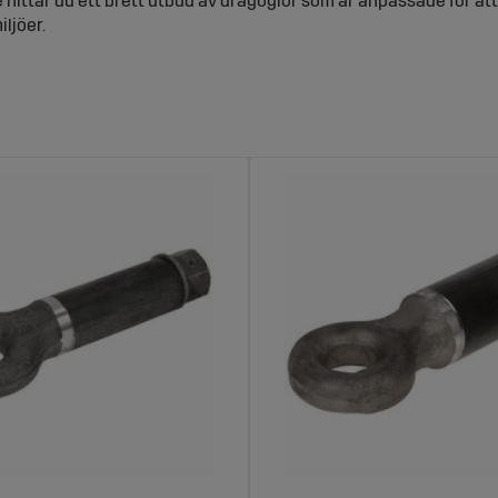
 hittar du ett brett utbud av dragöglor som är anpassade för at
ljöer.
or för traktorvagnar – Säker och stabil k
r avgörande för att kopplingen mellan traktor och vagn ska vara 
 terräng. En robust dragögla förhindrar glapp och minskar risken 
ör säkerheten i arbetet.
tbud av dragöglor hos Sagro
der dragöglor i flera olika storlekar och utföranden för att pa
 innehåller dragöglor som är tillverkade av slitstarka material o
ch pålitlig prestanda.
r med att välja dragögla från Sagro
llbarhet**: Tillverkade för att klara hög belastning och intensiv