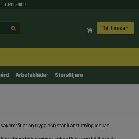
port 0499-49059
Till kassan
gård
Arbetskläder
Storsäljare
 säkerställer en trygg och stabil anslutning mellan