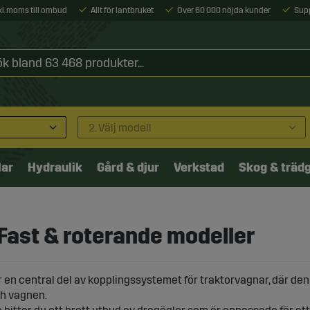
xkl. moms till ombud
Allt för lantbruket
Över 60 000 nöjda kunder
Sup
2. Välj modell
lar
Hydraulik
Gård & djur
Verkstad
Skog & träd
 Fast & roterande modeller
 en central del av kopplingssystemet för traktorvagnar, där den
ch vagnen.