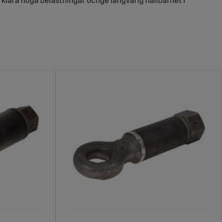
t klara höga belastningar ochge långvarig hållbarhet i
oppling för tung utrustning
stabil och säker, särskilt vid transport av tungt gods
för att vagnen kopplas bort oavsiktligt, vilket är
ssa olika traktorvagnsmodeller och kopplingsbehov.
ch designade för att motstå slitage, vilket ger lång
 användning. 2. **Passar olika modeller**: Sagro erbjuder