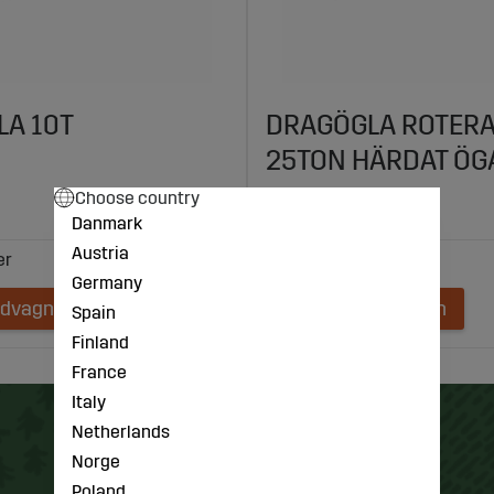
A 10T
DRAGÖGLA ROTER
25TON HÄRDAT ÖG
Choose country
2813 kr
Danmark
Austria
Germany
ndvagnen
Lägg i kundvagnen
Spain
Finland
France
Italy
Netherlands
Norge
Poland