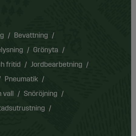
ng
Bevattning
lysning
Grönyta
h fritid
Jordbearbetning
Pneumatik
 vall
Snöröjning
tadsutrustning