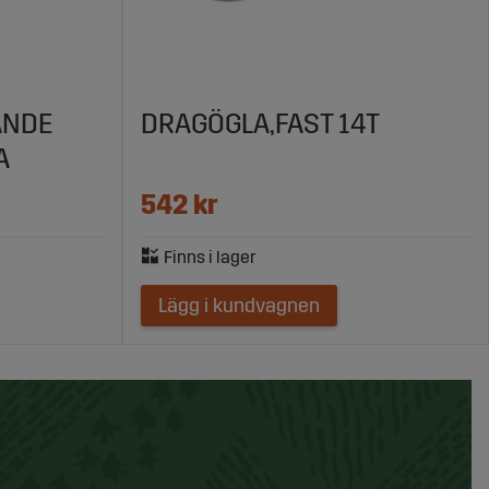
ANDE
DRAGÖGLA,FAST 14T
A
542 kr
Lägg i kundvagnen