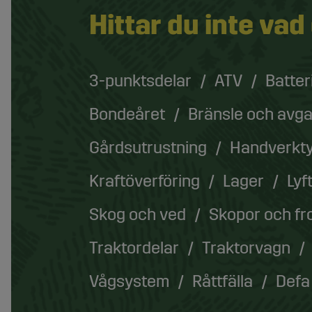
Hittar du inte vad
3-punktsdelar
ATV
Batter
Bondeåret
Bränsle och avg
Gårdsutrustning
Handverkt
Kraftöverföring
Lager
Lyf
Skog och ved
Skopor och fr
Traktordelar
Traktorvagn
Vågsystem
Råttfälla
Defa