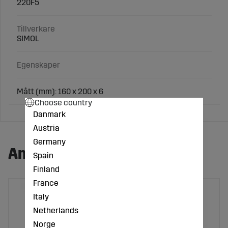
220F5
Tillverkare
SIMOL
Egenskaper
Mått (mm): 160 x 200 x 6
Choose country
Danmark
Austria
Germany
Andra köpte även:
Spain
Finland
France
Italy
Netherlands
Norge