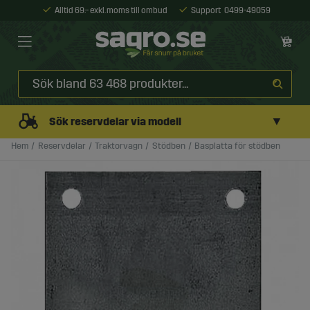
Alltid 69:- exkl. moms till ombud
Support
0499-49059
▼
Sök reservdelar via modell
Hem
Reservdelar
Traktorvagn
Stödben
Basplatta för stödben