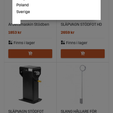
Poland
Sverige
Arbetsmaskin Stödben
SLÄPVAGN STÖDFOT HD
1853 kr
2659 kr
SLÄPVAGN STÖDFOT
SLANG HÅLLARE FÖR