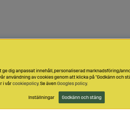
t ge dig anpassat innehåll, personaliserad marknadsföring/ann
l vår användning av cookies genom att klicka på "Godkänn och stä
r i vår
cookiepolicy
. Se även
Googles policy
.
Inställningar
Godkänn och stäng