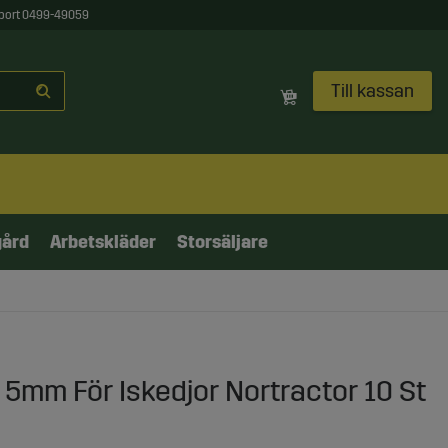
port 0499-49059
Till kassan
gård
Arbetskläder
Storsäljare
5mm För Iskedjor Nortractor 10 St