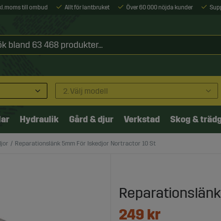
xkl. moms till ombud
Allt för lantbruket
Över 60 000 nöjda kunder
Sup
2. Välj modell
lar
Hydraulik
Gård & djur
Verkstad
Skog & träd
jor
Reparationslänk 5mm För Iskedjor Nortractor 10 St
Reparationslänk 
249
kr