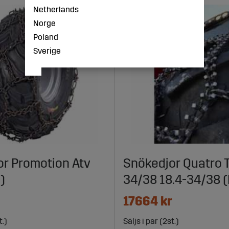
Netherlands
Norge
Poland
Sverige
r Promotion Atv
Snökedjor Quatro T
)
34/38 18.4-34/38 
17664 kr
t.)
Säljs i par (2st.)