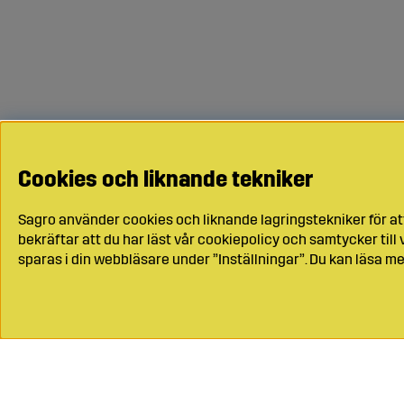
Cookies och liknande tekniker
Sagro använder cookies och liknande lagringstekniker för at
bekräftar att du har läst vår cookiepolicy och samtycker til
sparas i din webbläsare under ”Inställningar”. Du kan läsa me