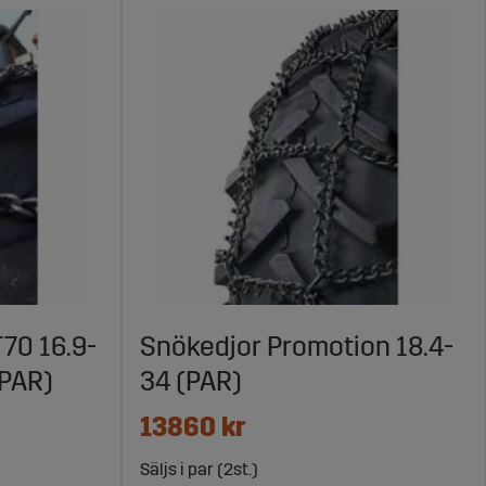
70 16.9-
Snökedjor Promotion 18.4-
(PAR)
34 (PAR)
13860 kr
Säljs i par (2st.)