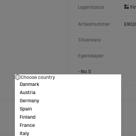
Lagerstatus
Artikelnummer
EIK1
Tillverkare
Egenskaper
- No. 5
Choose country
- NorTractor
Danmark
Austria
Germany
Spain
Finland
France
Italy