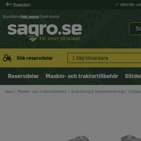
Alltid 69:- e
Kundtjänst
Inkl. moms
|
Exkl. moms
Sök reservdelar
1. Välj tillverkare
Reservdelar
Maskin- och traktortillbehör
Slitde
Hem
Maskin- och traktortillbehör
Snöröjning & Halkbekämpning
Snöked