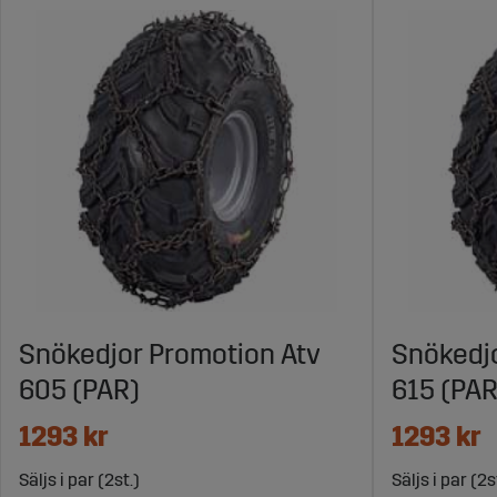
Snökedjor Promotion Atv
Snökedjo
605 (PAR)
615 (PAR
1293 kr
1293 kr
Säljs i par (2st.)
Säljs i par (2s