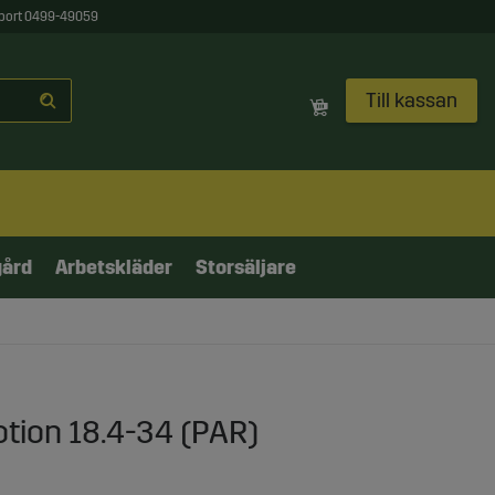
port 0499-49059
Till kassan
gård
Arbetskläder
Storsäljare
tion 18.4-34 (PAR)