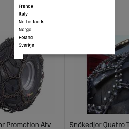
France
Italy
Netherlands
Norge
Poland
Sverige
r Promotion Atv
Snökedjor Quatro T