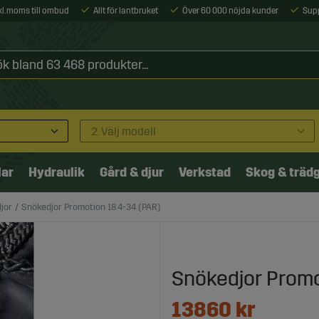
xkl. moms till ombud
Allt för lantbruket
Över 60 000 nöjda kunder
Sup
2. Välj modell
lar
Hydraulik
Gård & djur
Verkstad
Skog & träd
jor
Snökedjor Promotion 18.4-34 (PAR)
Snökedjor Promo
13860
kr