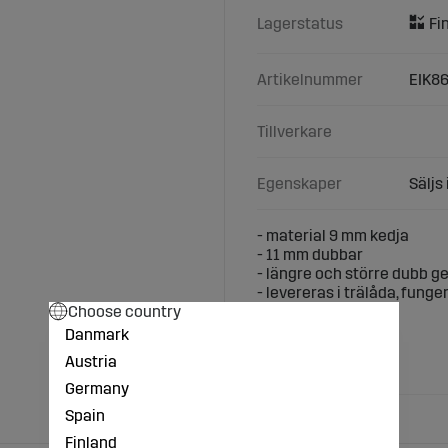
Lagerstatus
Artikelnummer
EIK8
Tillverkare
Egenskaper
Säljs 
- material 9 mm kedja
- 11 mm dubbar
- längre och större dubb ge
- levereras i trälåda, fung
Choose country
Däckstorlekar:
Danmark
- 18.4-34
Austria
- 460/85-34
Germany
Spain
Finland