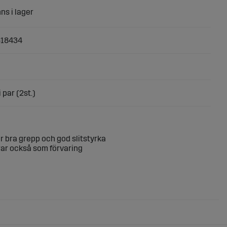
618434
i par (2st.)
r bra grepp och god slitstyrka
erar också som förvaring