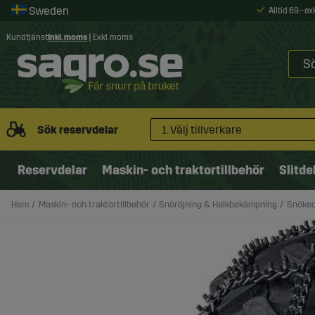
Alltid 69:- e
Kundtjänst
Inkl. moms
|
Exkl. moms
Sök reservdelar
1. Välj tillverkare
Reservdelar
Maskin- och traktortillbehör
Slitde
Hem
Maskin- och traktortillbehör
Snöröjning & Halkbekämpning
Snöked