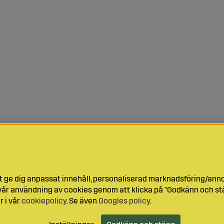
t ge dig anpassat innehåll, personaliserad marknadsföring/ann
l vår användning av cookies genom att klicka på "Godkänn och stä
r i vår
cookiepolicy
. Se även
Googles policy
.