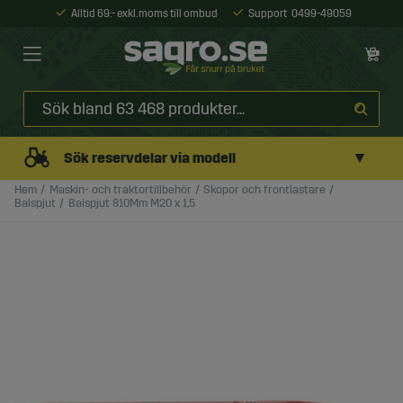
Alltid 69:- exkl. moms till ombud
Support
0499-49059
▼
Sök reservdelar via modell
Hem
Maskin- och traktortillbehör
Skopor och frontlastare
Balspjut
Balspjut 810Mm M20 x 1,5