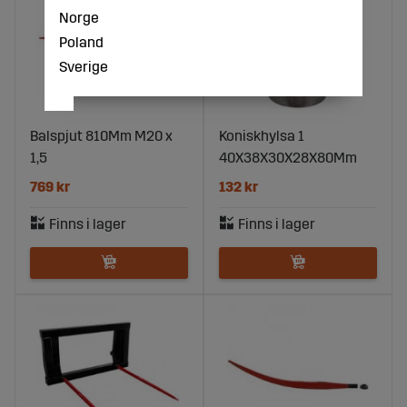
Norge
Poland
Sverige
Balspjut 810Mm M20 x
Koniskhylsa 1
1,5
40X38X30X28X80Mm
769 kr
132 kr