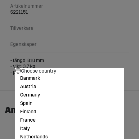
Artikelnummer
S221151
Tillverkare
Egenskaper
- längd: 810 mm
- vikt: 3,7 kg
Choose country
- piggar levereras med muttrar, gänga M20 x 1,5
Danmark
Austria
Germany
Spain
Andra köpte även:
Finland
France
Italy
Netherlands