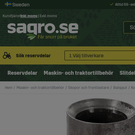
Alltid 69:- e
Kundtjänst
Inkl. moms
|
Exkl. moms
Sök reservdelar
1. Välj tillverkare
Reservdelar
Maskin- och traktortillbehör
Slitde
Hem
Maskin- och traktortillbehör
Skopor och frontlastare
Balspjut
K