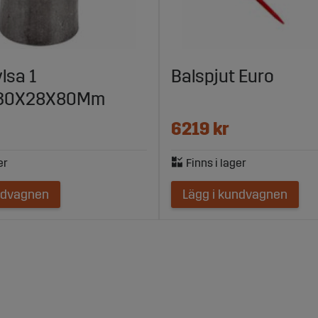
lsa 1
Balspjut Euro
30X28X80Mm
6219 kr
ndvagnen
Lägg i kundvagnen