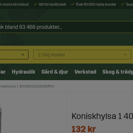
xkl. moms till ombud
Allt för lantbruket
Över 60 000 nöjda kunder
Sup
2. Välj modell
lar
Hydraulik
Gård & djur
Verkstad
Skog & träd
oniskhylsa 1 40X38X30X28X80Mm
Koniskhylsa 1
132
kr