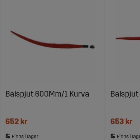
Balspjut 600Mm/1 Kurva
Balspju
652 kr
653 kr