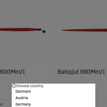
t 600Mm/1
Balspjut 680Mm/1
Choose country
Danmark
664 kr
Austria
Germany