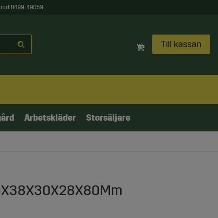
port 0499-49059
Till kassan
gård
Arbetskläder
Storsäljare
 40X38X30X28X80Mm