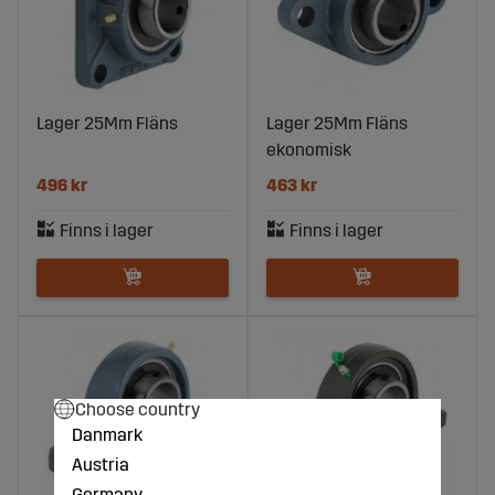
Lager 25Mm Fläns
Lager 25Mm Fläns
ekonomisk
496 kr
463 kr
Choose country
Danmark
Austria
Germany