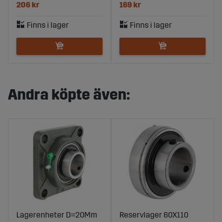
206 kr
169 kr
Andra köpte även:
Lagerenheter D=20Mm
Reservlager 60X110