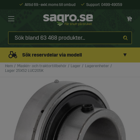
Alltid 69:- exkl. moms till ombud
Support
0499-49059
▼
Sök reservdelar via modell
Hem
Maskin- och traktortillbehör
Lager
Lagerenheter
Lager 25X52 LUC205K