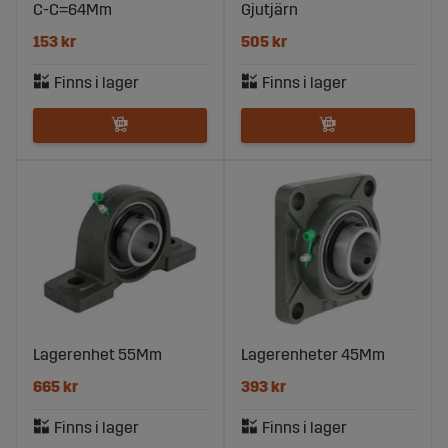
C-C=64Mm
Gjutjärn
153 kr
505 kr
Lagerenhet 55Mm
Lagerenheter 45Mm
665 kr
393 kr