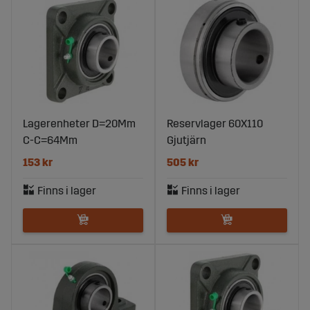
Lagerenheter D=20Mm
Reservlager 60X110
C-C=64Mm
Gjutjärn
153 kr
505 kr