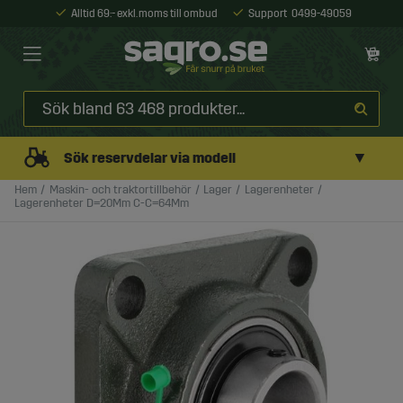
Alltid 69:- exkl. moms till ombud
Support
0499-49059
▼
Sök reservdelar via modell
Hem
Maskin- och traktortillbehör
Lager
Lagerenheter
Lagerenheter D=20Mm C-C=64Mm