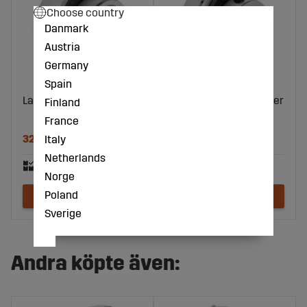
Choose country
Danmark
Austria
Germany
Spain
Lager 20X47
Lager 20X47 reservlager
Finland
ekonomisk
France
327 kr
105 kr
Italy
Netherlands
Norge
Poland
Sverige
Andra köpte även: