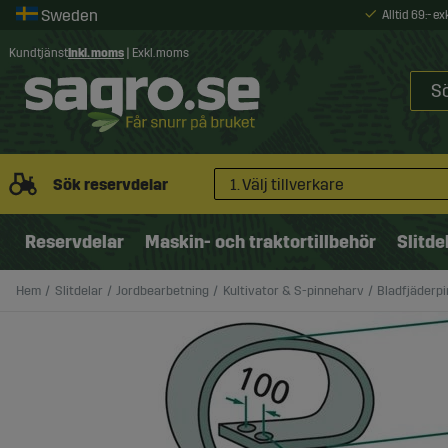
Alltid 69:- e
Kundtjänst
Inkl. moms
|
Exkl. moms
Sök reservdelar
1. Välj tillverkare
Reservdelar
Maskin- och traktortillbehör
Slitde
Hem
Slitdelar
Jordbearbetning
Kultivator & S-pinneharv
Bladfjäderpi