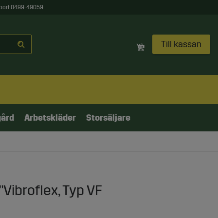
port 0499-49059
Till kassan
gård
Arbetskläder
Storsäljare
"Vibroflex, Typ VF