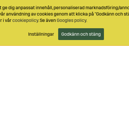
t ge dig anpassat innehåll, personaliserad marknadsföring/ann
l vår användning av cookies genom att klicka på "Godkänn och stä
r i vår
cookiepolicy
. Se även
Googles policy
.
Inställningar
Godkänn och stäng