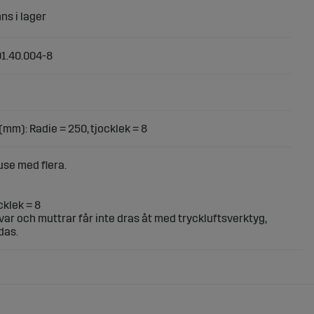
1.40.004-8
(mm): Radie = 250, tjocklek = 8
use med flera.
cklek = 8
ar och muttrar får inte dras åt med tryckluftsverktyg,
das.