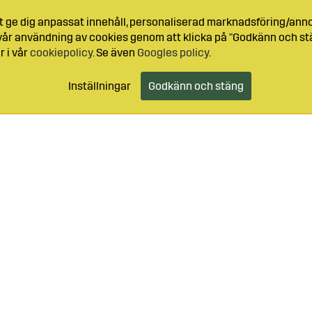
t ge dig anpassat innehåll, personaliserad marknadsföring/ann
l vår användning av cookies genom att klicka på "Godkänn och stä
r i vår
cookiepolicy
. Se även
Googles policy
.
Inställningar
Godkänn och stäng