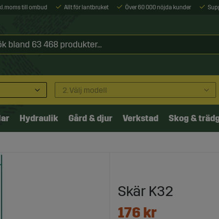
xkl. moms till ombud
Allt för lantbruket
Över 60 000 nöjda kunder
Sup
2. Välj modell
lar
Hydraulik
Gård & djur
Verkstad
Skog & träd
Skär K32
176
kr