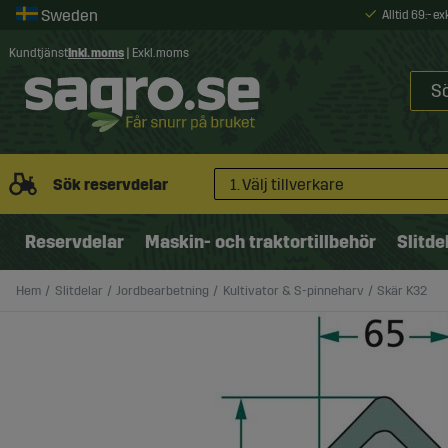
Alltid 69:- e
Kundtjänst
Inkl. moms
|
Exkl. moms
Sök reservdelar
1. Välj tillverkare
Reservdelar
Maskin- och traktortillbehör
Slitde
Hem
Slitdelar
Jordbearbetning
Kultivator & S-pinneharv
Skär K32