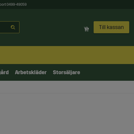
port 0499-49059
Till kassan
gård
Arbetskläder
Storsäljare