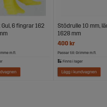
Gul, 6 fingrar 162
Stödrulle 10 mm, l
 mm
1628 mm
400 kr
rimme m.fl.
Passar till: Grimme m.fl.
ndvagnen
Lägg i kundvagnen