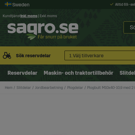
Alltid 69:- e
Kundtjänst
Inkl. moms
|
Exkl. moms
Sök reservdelar
1. Välj tillverkare
Reservdelar
Maskin- och traktortillbehör
Slitde
Hem
Slitdelar
Jordbearbetning
Plogdelar
Plogbult M10x40-10,9 med 2 