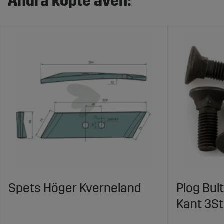
Andra köpte även:
Spets Höger Kverneland
Plog Bul
Kant 3St