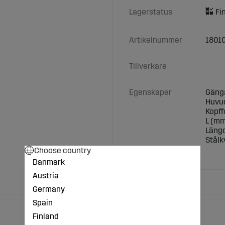
Lagerstatus
Artikelnummer
1801
Tillverkare
Egenskaper
Gänga
Huvu
Kopff
L (mm
Längd
Stålkv
Choose country
Danmark
Austria
Germany
Spain
Finland