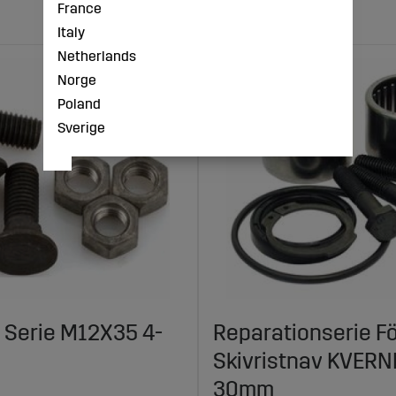
France
Italy
Netherlands
Norge
Poland
Sverige
t Serie M12X35 4-
Reparationserie F
Skivristnav KVER
30mm