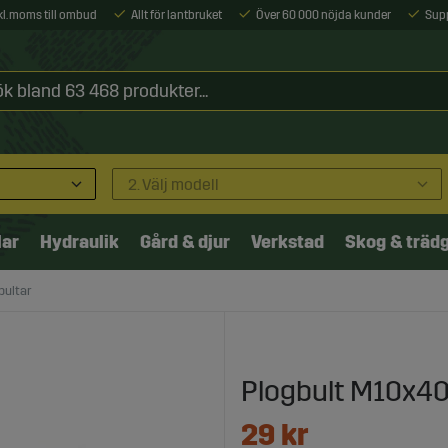
xkl. moms till ombud
Allt för lantbruket
Över 60 000 nöjda kunder
Sup
2. Välj modell
lar
Hydraulik
Gård & djur
Verkstad
Skog & träd
bultar
Plogbult M10x40
29
kr