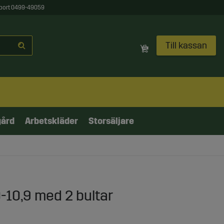
port 0499-49059
Till kassan
gård
Arbetskläder
Storsäljare
-10,9 med 2 bultar