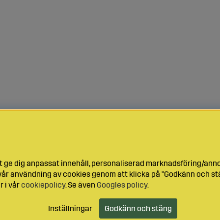
t ge dig anpassat innehåll, personaliserad marknadsföring/ann
l vår användning av cookies genom att klicka på "Godkänn och stä
r i vår
cookiepolicy
. Se även
Googles policy
.
Inställningar
Godkänn och stäng