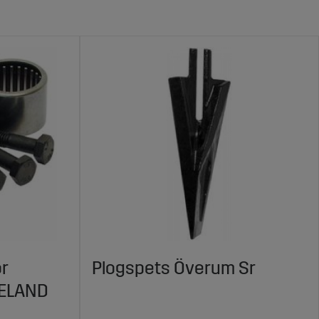
ör
Plogspets Överum Sr
NELAND