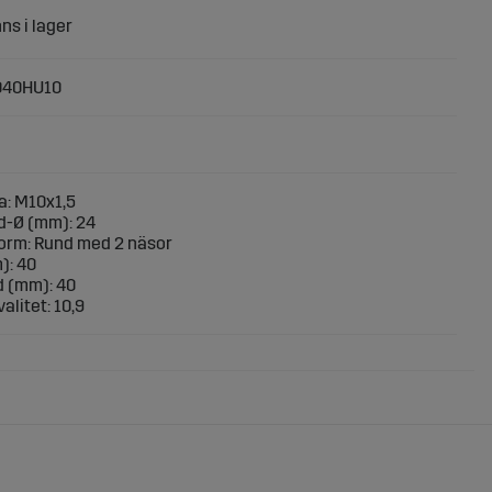
040HU10
: M10x1,5
d-Ø (mm): 24
orm: Rund med 2 näsor
): 40
 (mm): 40
alitet: 10,9