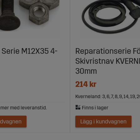
t Serie M12X35 4-
Reparationserie F
Skivristnav KVER
30mm
214 kr
Kverneland: 3, 6, 7, 8, 9, 14, 19, 
ndvagnen
Lägg i kundvagnen