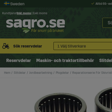
Alltid 69:- e
Kundtjänst
Inkl. moms
|
Exkl. moms
Sök reservdelar
1. Välj tillverkare
Reservdelar
Maskin- och traktortillbehör
Slitde
Hem
Slitdelar
Jordbearbetning
Plogdelar
Reparationserie För Skivr