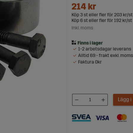
214
kr
Köp
3 st
eller fler för
203 kr/st
Köp
6 st
eller fler för
192 kr/st
Inkl. moms
1-2 arbetsdagar leverans
Alltid 69:- frakt exkl. moms
Faktura 0kr
Lägg 