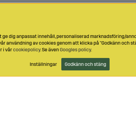
t ge dig anpassat innehåll, personaliserad marknadsföring/ann
l vår användning av cookies genom att klicka på "Godkänn och stä
r i vår
cookiepolicy
. Se även
Googles policy
.
Inställningar
Godkänn och stäng