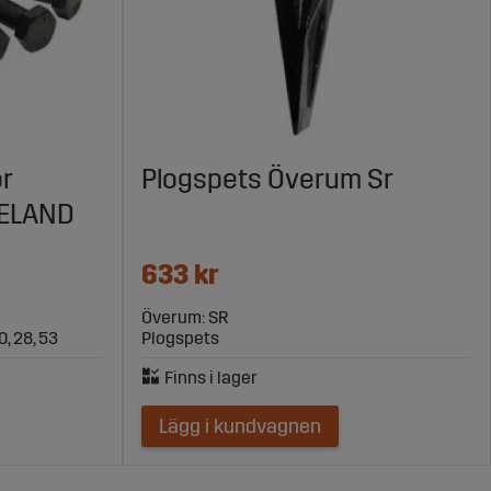
ör
Plogspets Överum Sr
NELAND
633 kr
Överum: SR
20, 28, 53
Plogspets
Lägg i kundvagnen