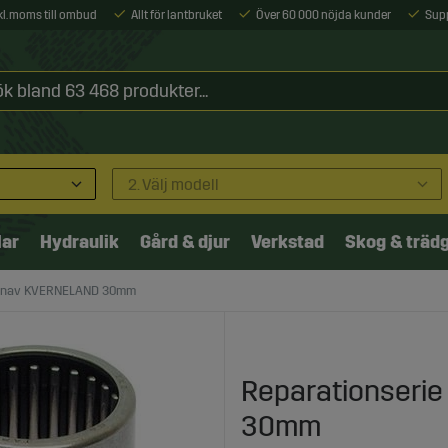
xkl. moms till ombud
Allt för lantbruket
Över 60 000 nöjda kunder
Sup
2. Välj modell
lar
Hydraulik
Gård & djur
Verkstad
Skog & träd
istnav KVERNELAND 30mm
Reparationserie
30mm