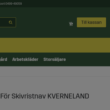
port 0499-49059
Till kassan
gård
Arbetskläder
Storsäljare
 För Skivristnav KVERNELAND