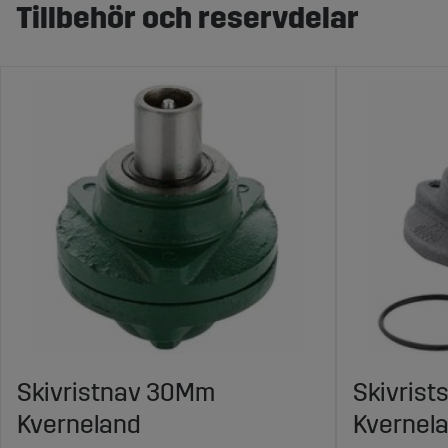
Tillbehör och reservdelar
Skivristnav 30Mm
Skivris
Kverneland
Kvernel