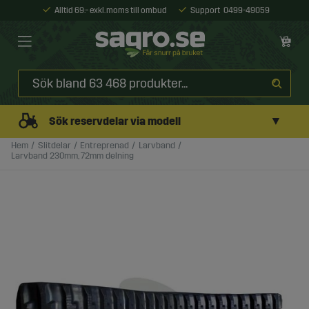
Alltid 69:- exkl. moms till ombud
Support
0499-49059
▼
Sök reservdelar via modell
Hem
Slitdelar
Entreprenad
Larvband
Larvband 230mm, 72mm delning