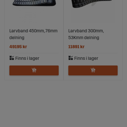
Larvband 450mm, 76mm
Larvband 300mm,
delning
53Kmm delning
49195 kr
11891 kr