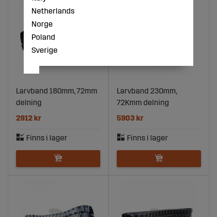
Netherlands
Norge
Poland
Sverige
Larvband 180mm, 72mm
Larvband 230mm,
delning
72Kmm delning
2912 kr
5903 kr