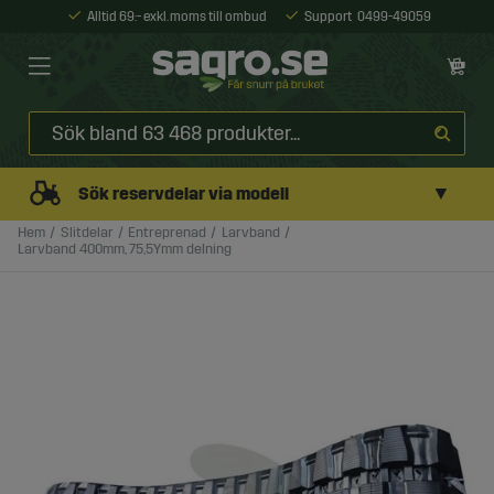
Alltid 69:- exkl. moms till ombud
Support
0499-49059
▼
Sök reservdelar via modell
Hem
Slitdelar
Entreprenad
Larvband
Larvband 400mm, 75,5Ymm delning