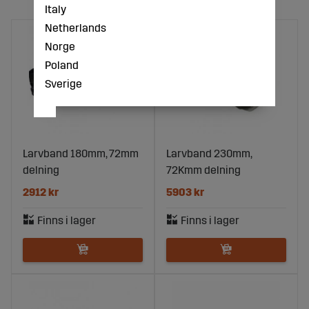
Italy
Netherlands
Norge
Poland
Sverige
Larvband 180mm, 72mm
Larvband 230mm,
delning
72Kmm delning
2912 kr
5903 kr