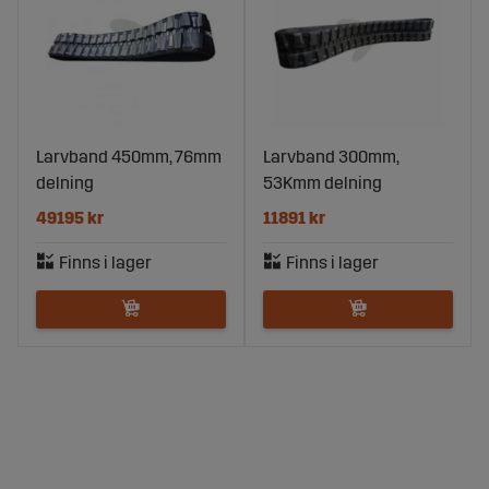
Larvband 450mm, 76mm
Larvband 300mm,
delning
53Kmm delning
49195 kr
11891 kr