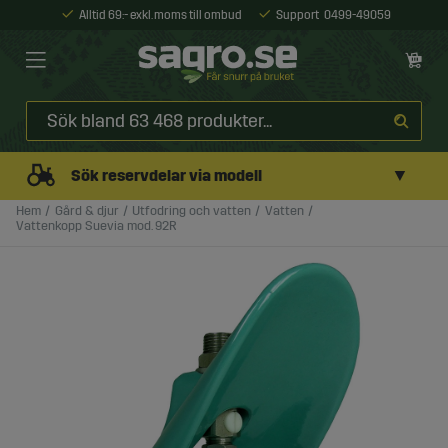
Alltid 69:- exkl. moms till ombud
Support
0499-49059
▼
Sök reservdelar via modell
Hem
Gård & djur
Utfodring och vatten
Vatten
Vattenkopp Suevia mod. 92R