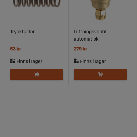
Tryckfjäder
Luftningsventil
automatisk
63 kr
279 kr