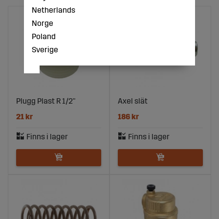
Netherlands
Norge
Poland
Sverige
Plugg Plast R 1/2"
Axel slät
21 kr
186 kr