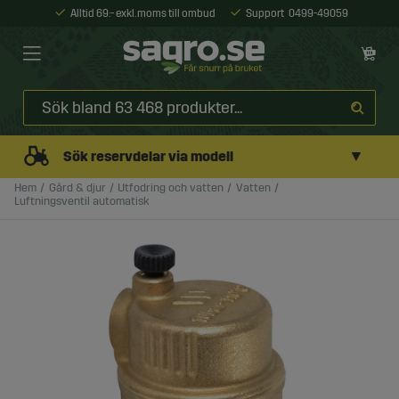
Alltid 69:- exkl. moms till ombud
Support
0499-49059
▼
Sök reservdelar via modell
Hem
Gård & djur
Utfodring och vatten
Vatten
Luftningsventil automatisk