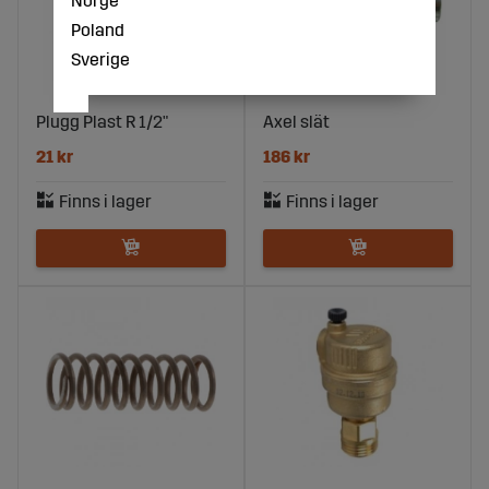
Poland
Sverige
Plugg Plast R 1/2"
Axel slät
21 kr
186 kr