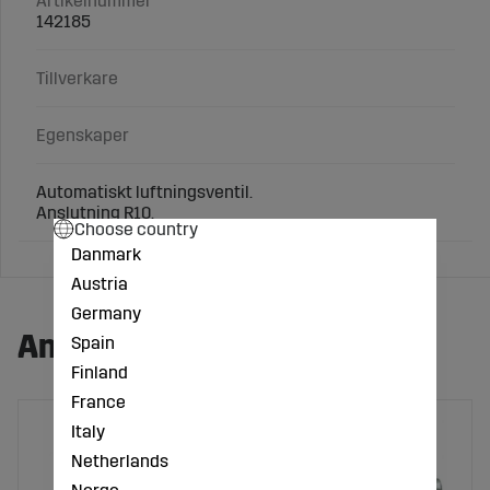
Artikelnummer
142185
Tillverkare
Egenskaper
Automatiskt luftningsventil.
Anslutning R10.
Choose country
Danmark
Austria
Germany
Andra köpte även:
Spain
Finland
France
Italy
Netherlands
Norge