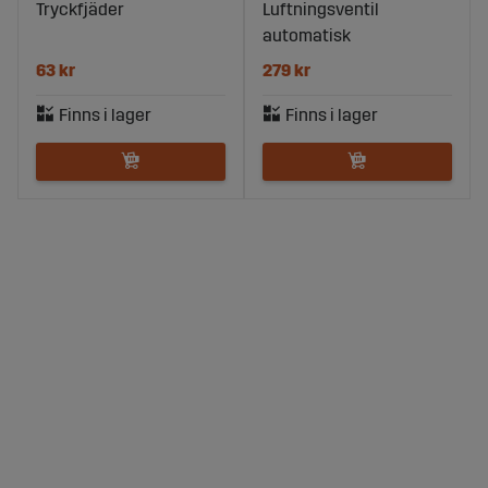
Tryckfjäder
Luftningsventil
automatisk
63 kr
279 kr