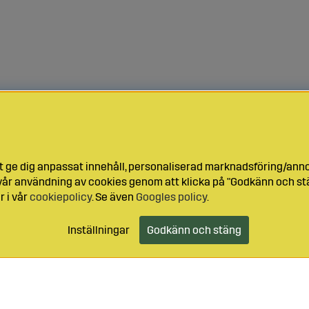
t ge dig anpassat innehåll, personaliserad marknadsföring/ann
l vår användning av cookies genom att klicka på "Godkänn och stä
r i vår
cookiepolicy
. Se även
Googles policy
.
Inställningar
Godkänn och stäng