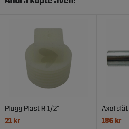
Andra köpte även:
Plugg Plast R 1/2"
Axel slät
21 kr
186 kr