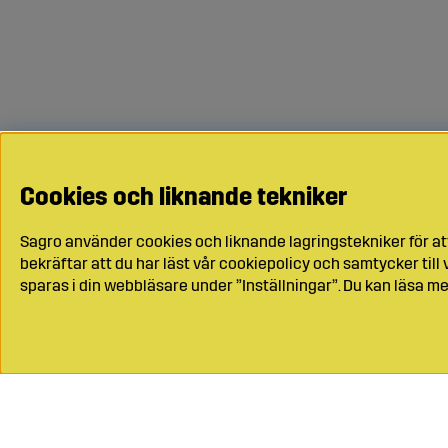
Cookies och liknande tekniker
Sagro använder cookies och liknande lagringstekniker för at
bekräftar att du har läst vår cookiepolicy och samtycker til
sparas i din webbläsare under ”Inställningar”. Du kan läsa me