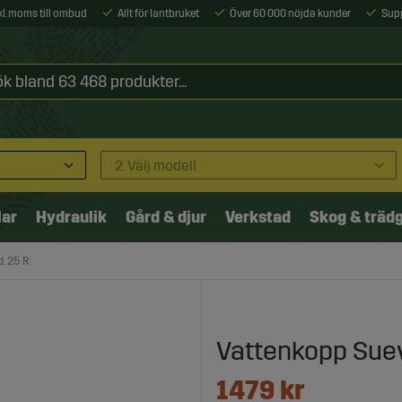
xkl. moms till ombud
Allt för lantbruket
Över 60 000 nöjda kunder
Sup
2. Välj modell
lar
Hydraulik
Gård & djur
Verkstad
Skog & träd
. 25 R
Vattenkopp Suev
1479
kr