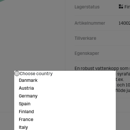
Lagerstatus
Artikelnummer
1400
Tillverkare
Egenskaper
En robust vattenkopp som r
Choose country
Helt grönemaljerad i syrafa
Ställbar vattengiva, t.ex.
Danmark
7 l/min vid 3 kg tryck och 10
Austria
Rörventilens vattenflöde ju
Germany
Spain
Finland
France
Italy