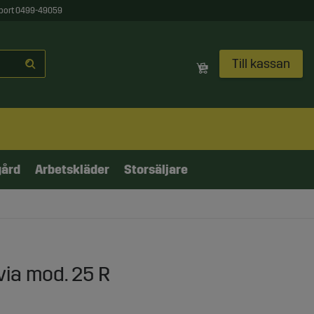
port 0499-49059
Till kassan
gård
Arbetskläder
Storsäljare
ia mod. 25 R