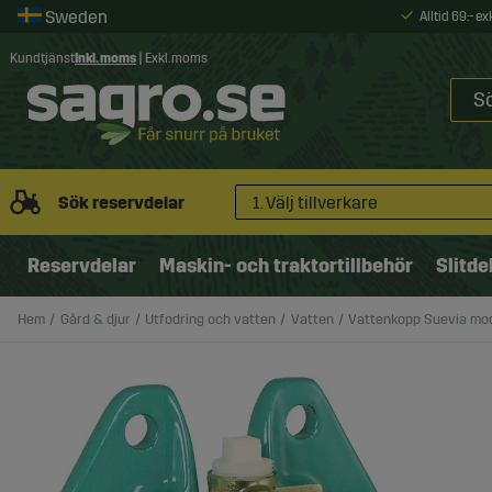
Alltid 69:- e
Kundtjänst
Inkl. moms
|
Exkl. moms
Sök reservdelar
1. Välj tillverkare
Reservdelar
Maskin- och traktortillbehör
Slitde
Hem
Gård & djur
Utfodring och vatten
Vatten
Vattenkopp Suevia mod