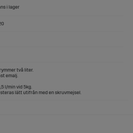
20
ymmer två liter.
st emalj.
,5 l/min vid 5kg.
steras lätt utifrån med en skruvmejsel.