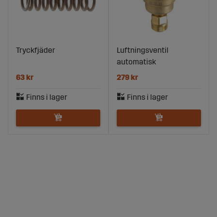
Tryckfjäder
Luftningsventil
automatisk
63 kr
279 kr