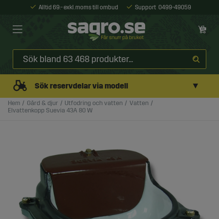
Alltid 69:- exkl. moms till ombud
Support
0499-49059
▼
Sök reservdelar via modell
Hem
Gård & djur
Utfodring och vatten
Vatten
Elvattenkopp Suevia 43A 80 W