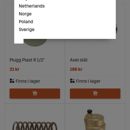
Netherlands
Norge
Poland
Sverige
Plugg Plast R 1/2"
Axel slät
21 kr
186 kr