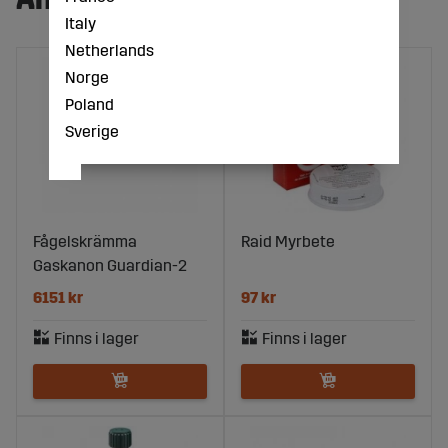
Italy
Netherlands
Norge
Poland
Sverige
Fågelskrämma
Raid Myrbete
Gaskanon Guardian-2
6151 kr
97 kr