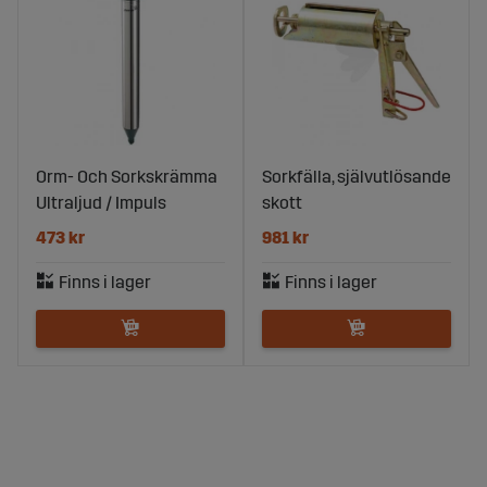
Orm- Och Sorkskrämma
Sorkfälla, självutlösande
Ultraljud / Impuls
skott
473 kr
981 kr