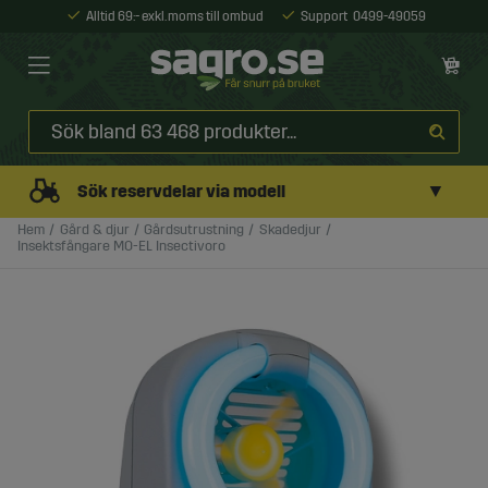
Alltid 69:- exkl. moms till ombud
Support
0499-49059
▼
Sök reservdelar via modell
Hem
Gård & djur
Gårdsutrustning
Skadedjur
Insektsfångare MO-EL Insectivoro