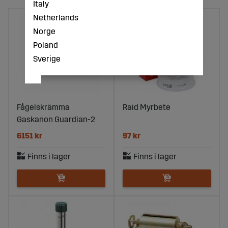
Italy
Netherlands
Norge
Poland
Sverige
Fågelskrämma
Raid Myrbete
Gaskanon Guardian-2
6151 kr
97 kr