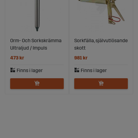
Orm- Och Sorkskrämma
Sorkfälla, självutlösande
Ultraljud / Impuls
skott
473 kr
981 kr