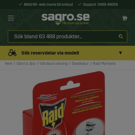
Alltid 69:- exkl. moms till ombud
Support
0499-49059
▼
Sök reservdelar via modell
Hem
Gård & djur
Gårdsutrustning
Skadedjur
Raid Myrbete