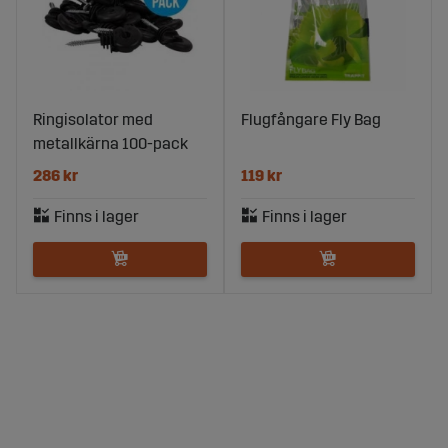
Ringisolator med
Flugfångare Fly Bag
metallkärna 100-pack
286 kr
119 kr