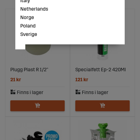
Italy
Netherlands
Norge
Poland
Sverige
Plugg Plast R 1/2"
Specialfett Ep-2 420Ml
21 kr
121 kr