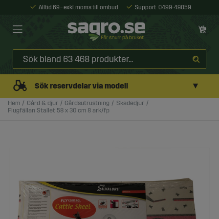
Alltid 69:- exkl. moms till ombud
Support
0499-49059
▼
Sök reservdelar via modell
Hem
Gård & djur
Gårdsutrustning
Skadedjur
Flugfällan Stallet 58 x 30 cm 8 ark/fp