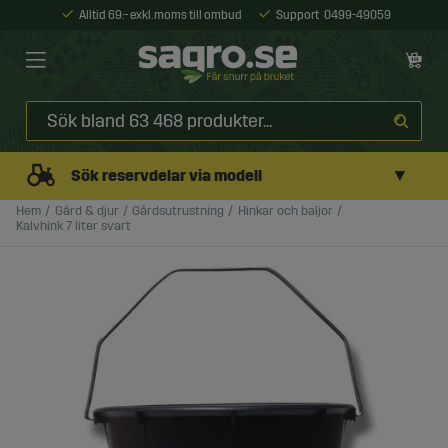
Alltid 69:- exkl. moms till ombud
Support
0499-49059
▼
Sök reservdelar via modell
Hem
Gård & djur
Gårdsutrustning
Hinkar och baljor
Kalvhink 7 liter svart