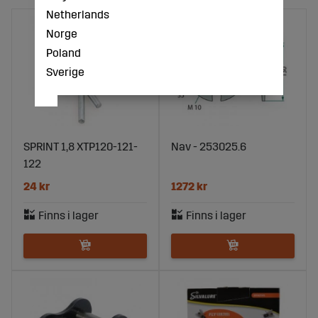
Netherlands
Norge
Poland
Sverige
SPRINT 1,8 XTP120-121-
Nav - 253025.6
122
24 kr
1272 kr