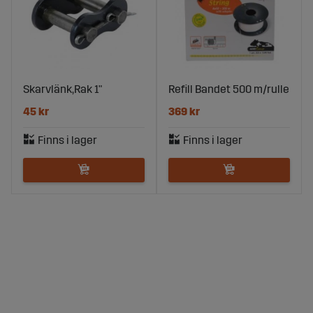
Skarvlänk,Rak 1"
Refill Bandet 500 m/rulle
45 kr
369 kr