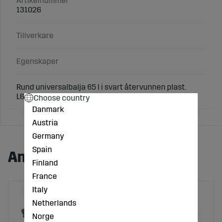
Artikelnummer
131026
Tillverkare
Egenskaper
Rund universalbalja 65 l i svart återvunnen plast.
L610xB610xH340 mm.
Choose country
Danmark
Austria
Germany
Spain
Andra köpte även:
Finland
France
Italy
Netherlands
Norge