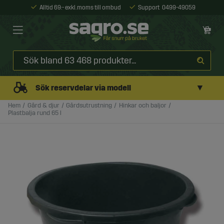
Alltid 69:- exkl. moms till ombud
Support
0499-49059
▼
Sök reservdelar via modell
Hem
Gård & djur
Gårdsutrustning
Hinkar och baljor
Plastbalja rund 65 l