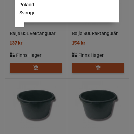
Poland
Sverige
Balja 65L Rektangulär
Balja 90L Rektangulär
137 kr
154 kr