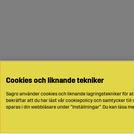
Cookies och liknande tekniker
Sagro använder cookies och liknande lagringstekniker för at
bekräftar att du har läst vår cookiepolicy och samtycker til
sparas i din webbläsare under ”Inställningar”. Du kan läsa me