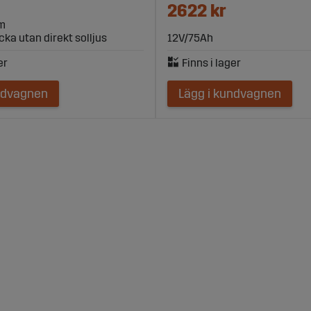
2622 kr
km
ecka utan direkt solljus
12V/75Ah
ndvagnen
Lägg i kundvagnen