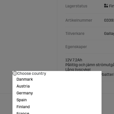
Lagerstatus
Artikelnummer
0339
Tillverkare
Galla
Egenskaper
12V 7.2Ah
Pålitlig och jämn strömutg
Lång livscykel
Choose country
Används som reservbatteri 
Danmark
Austria
Germany
Spain
Finland
France