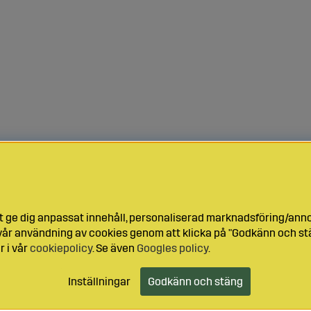
t ge dig anpassat innehåll, personaliserad marknadsföring/ann
l vår användning av cookies genom att klicka på "Godkänn och stä
r i vår
cookiepolicy
. Se även
Googles policy
.
Inställningar
Godkänn och stäng