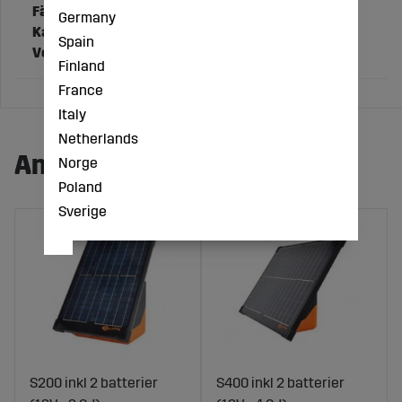
Färg
Svart
Germany
Kapacitet (Ah)
75
Spain
Voltage
12
Finland
France
Italy
Netherlands
Andra köpte även:
Norge
Poland
Sverige
S200 inkl 2 batterier
S400 inkl 2 batterier