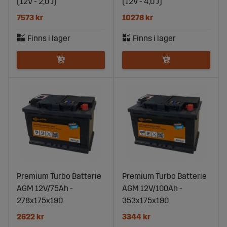
(12V - 2,0 J)
(12V - 4,0 J)
7573 kr
10278 kr
Premium Turbo Batterie
Premium Turbo Batterie
AGM 12V/75Ah -
AGM 12V/100Ah -
278x175x190
353x175x190
2622 kr
3344 kr