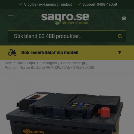
Alltid 69:- exkl. moms till ombud
Support
0499-49059
▼
Sök reservdelar via modell
Hem
Gård & djur
Elstängsel
Solcellsenergi
Premium Turbo Batterie AGM 12V/75Ah - 278x175x190