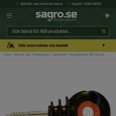
Alltid 69:- exkl. moms till ombud
Support
0499-49059
▼
Sök reservdelar via modell
Hem
Gård & djur
Elstängsel
Isolatorer
Ringisolator XDI (25 st)