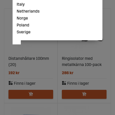
Italy
Netherlands
Norge
Poland
Sverige
Distanshållare 100mm
Ringisolator med
(20)
metallkärna 100-pack
192 kr
286 kr