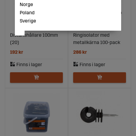
Norge
Poland
Sverige
Distanshållare 100mm
Ringisolator med
(20)
metallkärna 100-pack
192 kr
286 kr