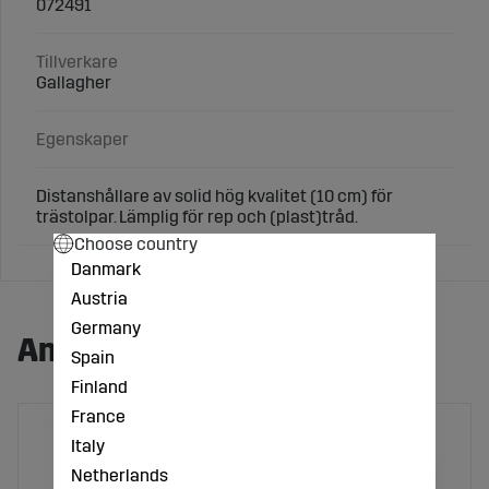
072491
Tillverkare
Gallagher
Egenskaper
Distanshållare av solid hög kvalitet (10 cm) för
trästolpar. Lämplig för rep och (plast)tråd.
Choose country
Danmark
Austria
Germany
Andra köpte även:
Spain
Finland
France
Italy
Netherlands