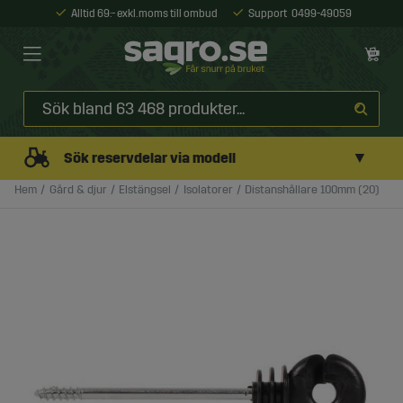
Alltid 69:- exkl. moms till ombud
Support
0499-49059
▼
Sök reservdelar via modell
Hem
Gård & djur
Elstängsel
Isolatorer
Distanshållare 100mm (20)