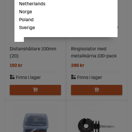
Netherlands
Norge
Poland
Sverige
Distanshållare 100mm
Ringisolator med
(20)
metallkärna 100-pack
192 kr
286 kr