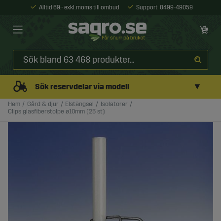
Alltid 69:- exkl. moms till ombud
Support
0499-49059
▼
Sök reservdelar via modell
Hem
Gård & djur
Elstängsel
Isolatorer
Clips glasfiberstolpe ø10mm (25 st)